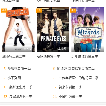
啄木鸟伍迪
空中浩劫第七季
律政狂鲨第一季
0.0
0.0
4.0
全22集
本季终
全28集
超市特工第二季
私家侦探第一季
少年魔法师第三季
7.
唤醒死者第一季
8.
阿加莎·瑞森探案集第二季
9.
小不列颠
10.
一位年轻医生的笔记第二季
11.
豪斯医生第一季
12.
初来乍到第一季
13.
异空漫游第一季
14.
不良行为第一季