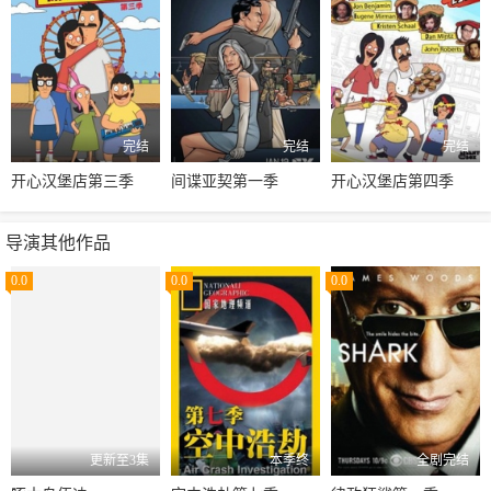
完结
完结
完结
开心汉堡店第三季
间谍亚契第一季
开心汉堡店第四季
导演其他作品
0.0
0.0
0.0
更新至3集
本季终
全剧完结