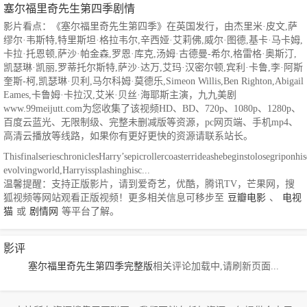
塞尔福里奇先生第四季剧情
影片看点：《塞尔福里奇先生第四季》在英国发行，由杰里米·皮文,萨
缪尔·韦斯特,特里斯坦·格拉韦尔,辛西娅·艾莉佛,威尔·图德,基卡·马卡姆,
卡拉·托恩顿,萨沙·帕金森,罗恩·库克,汤姆·古德曼-希尔,格雷格·奥斯汀,
凯瑟琳·凯丽,罗蒂托尔斯特,萨沙·达万,艾玛·汉密尔顿,宾利·卡鲁,李·阿斯
奎斯-柯,凯瑟琳·贝利,马尔科姆·莫德乐,Simeon Willis,Ben Righton,Abigail
Eames,卡鲁姆·卡拉汉,艾米·贝丝·海耶斯主演，九九美剧
www.99meijutt.com为您收集了该视频HD、BD、720p、1080p、1280p、
百度云蓝光、无限制级、完整未删减版等资源，pc网页端、手机mp4、
高清云播放等线路，如果你有更好更快的资源请联系站长。
ThisfinalserieschroniclesHarry’sepicrollercoasterrideashebeginstolosegripon
evolvingworld,Harryissplashinghisc...
温馨提醒：支持正版影片，请到爱奇艺，优酷，腾讯TV，芒果网，搜
狐视频等网站观看正版视频！更多相关信息可移步至
豆瓣电影
、
电视
猫
或
剧情网
等平台了解。
影评
塞尔福里奇先生第四季完整版
相关评论加载中,请刷新页面...