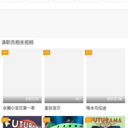
演职员相关视频
0.0
0.0
0.0
全剧完结
HD
更新至3集
水獭小宝贝第一季
星际宝贝
啄木鸟伍迪
0.0
0.0
0.0