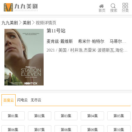
首页
搜索
分类
九九美剧
美剧
视频详情页
第11号站
麦肯兹·戴维斯
希米什·帕特尔
马蒂尔达·劳勒
2021 / 美国 / 村井浩,杰雷米·波德斯瓦,海伦·谢费,露西·彻尼亚克
闪电云
无尽云
百度云
第01集
第02集
第03集
第04集
第05集
第06集
第07集
第08集
第09集
第10集