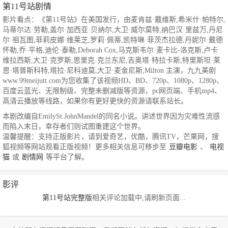
第11号站剧情
影片看点：《第11号站》在美国发行，由麦肯兹·戴维斯,希米什·帕特尔,
马蒂尔达·劳勒,盖尔·加西亚·贝纳尔,大卫·威尔莫特,纳巴汉·里兹万,丹尼
尔·祖瓦图,菲莉皮娜·维莱芝,罗莉·佩蒂,凯特琳·菲茨杰拉德,丹妮尔·戴德
怀勒,乔·平格,迪伦·泰勒,Deborah Cox,马克斯韦尔·麦卡比-洛克斯,卢卡·
维拉西斯,大卫·克罗斯,恩里克·克兰东尼,吉奥塔·特拉卡斯,特里斯坦·莱
恩·塔普斯科特,塔拉·尼科迪莫,大卫·麦金尼斯,Milton 主演，九九美剧
www.99meijutt.com为您收集了该视频HD、BD、720p、1080p、1280p、
百度云蓝光、无限制级、完整未删减版等资源，pc网页端、手机mp4、
高清云播放等线路，如果你有更好更快的资源请联系站长。
本剧改编自EmilySt.JohnMandel的同名小说。讲述世界因为灾难性流感
而陷入末日，幸存者们则试图重建这个世界。
温馨提醒：支持正版影片，请到爱奇艺，优酷，腾讯TV，芒果网，搜
狐视频等网站观看正版视频！更多相关信息可移步至
豆瓣电影
、
电视
猫
或
剧情网
等平台了解。
影评
第11号站完整版
相关评论加载中,请刷新页面...