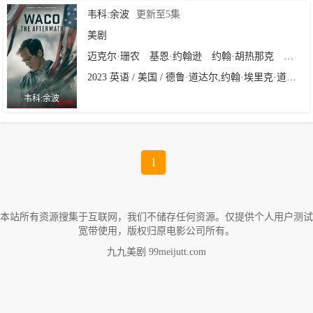
韦科:余波
更新至5集
美剧
迈克尔·珊农
基恩·约翰逊
约翰·胡热那克
迈克尔
2023 英语 / 美国 / 德鲁·道达尔,约翰·埃里克·道达尔
韦科:余波
1
本站所有资源搜集于互联网，我们不储存任何资源。仅提供个人用户测试
宽带使用，版权归原电影公司所有。
九九美剧 99meijutt.com