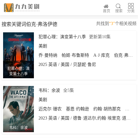
首页
搜索
分类
共找到
“3”
个相关视频
搜索关键词伯克·弗洛伊德
犯罪心理：演变第十八季
更新第10集
美剧
乔·曼特纳
帕姬·布鲁斯特
A·J·库克
伯克·弗洛伊德
2025 英语 / 美国 / 贝瑟妮·鲁尼
犯罪心理：演
变第十八季
韦科：余波
全5集
美剧
迈克尔·珊农
基恩·约翰逊
约翰·胡热那克
迈克尔
2023 英语 / 美国 / 德鲁·道达尔,约翰·埃里克·道达尔
韦科：余波