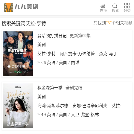
首页
搜索
分类
共找到
“3”
个相关视频
搜索关键词艾拉·亨特
曼哈顿打拼日记
更新第09集
美剧
艾拉·亨特
阿凡提卡·万达纳普
杰克·马丁
尼古拉
2026 英语 / 美国 / 内详
曼哈顿打拼日
记
狄金森第一季
全剧完结
美剧
海莉·斯坦菲尔德
安娜·巴瑞辛尼科夫
艾拉·亨特
2019 英语 / 美国 / 大卫·戈登·格林
狄金森第一季