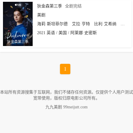
狄金森第三季
全剧完结
美剧
海莉·斯坦菲尔德
艾拉·亨特
比利·艾希纳
艾德里
2021 英语 / 美国 / 阿莱娜·史密斯
狄金森第三季
1
本站所有资源搜集于互联网，我们不储存任何资源。仅提供个人用户测试
宽带使用，版权归原电影公司所有。
九九美剧 99meijutt.com