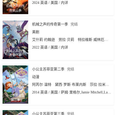
2024 英语 / 美国 / 内详
机械之声的传
奇第三季
机械之声的传奇第一季
完结
美剧
艾什莉·约翰逊
劳拉·贝莉
特拉维斯·威林厄姆
连
2022 英语 / 美国 / 内详
机械之声的传
奇第一季
小公主苏菲亚第二季
完结
动漫
阿芮尔·温特
黛西·罗斯·布莱内斯
莎拉·拉米尔兹
2014 英语 / 美国 / 萨姆·里格尔,Jamie·Mitchell,Larry·Leichliter
小公主苏菲亚
第二季
小公主苏菲亚第三季
完结