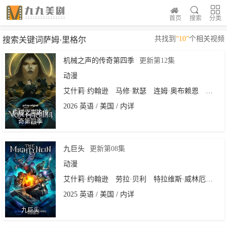
首页
搜索
分类
共找到
“10”
个相关视频
搜索关键词萨姆·里格尔
机械之声的传奇第四季
更新第12集
动漫
艾什莉·约翰逊
马修·默瑟
连姆·奥布赖恩
特拉维
2026 英语 / 美国 / 内详
机械之声的传
奇第四季
九巨头
更新第08集
动漫
艾什莉·约翰逊
劳拉·贝利
特拉维斯·威林厄姆
连
2025 英语 / 美国 / 内详
九巨头