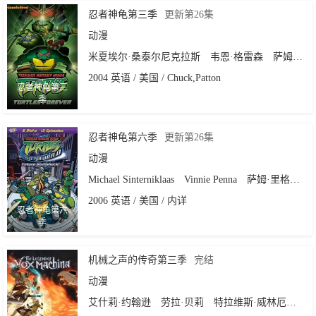
忍者神龟第三季
更新第26集
动漫
米夏埃尔·桑泰尔尼克拉斯
韦恩·格雷森
萨姆·里格尔
2004 英语 / 美国 / Chuck,Patton
忍者神龟第三
季
忍者神龟第六季
更新第26集
动漫
Michael Sinterniklaas
Vinnie Penna
萨姆·里格尔
G
2006 英语 / 美国 / 内详
忍者神龟第六
季
机械之声的传奇第三季
完结
动漫
艾什莉·约翰逊
劳拉·贝莉
特拉维斯·威林厄姆
连