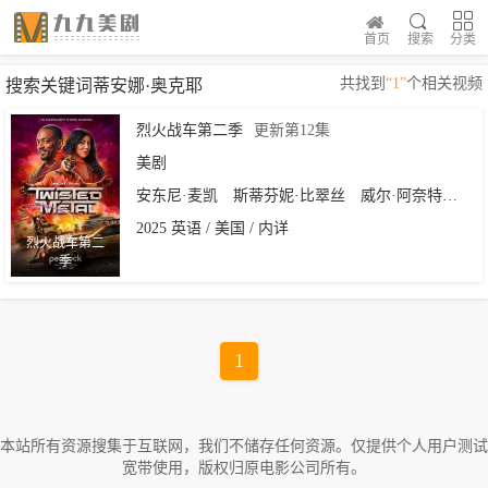
首页
搜索
分类
共找到
“1”
个相关视频
搜索关键词蒂安娜·奥克耶
烈火战车第二季
更新第12集
美剧
安东尼·麦凯
斯蒂芬妮·比翠丝
威尔·阿奈特
塞勒
2025 英语 / 美国 / 内详
烈火战车第二
季
1
本站所有资源搜集于互联网，我们不储存任何资源。仅提供个人用户测试
宽带使用，版权归原电影公司所有。