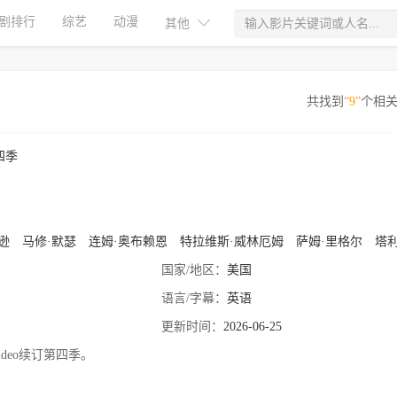
剧排行
综艺
动漫
其他
共找到
“9”
个相
四季
逊
马修·默瑟
连姆·奥布赖恩
特拉维斯·威林厄姆
萨姆·里格尔
塔利辛·贾
国家/地区：
美国
语言/字幕：
英语
更新时间：
2026-06-25
 Video续订第四季。