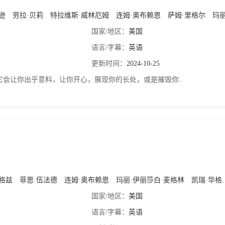
逊
劳拉·贝莉
特拉维斯·威林厄姆
连姆·奥布赖恩
萨姆·里格尔
玛丽莎·
国家/地区：
美国
语言/字幕：
英语
更新时间：
2024-10-25
它会让你出乎意料，让你开心，展现你的长处，或是摧毁你..
格兹
菲恩·伍法德
连姆·奥布赖恩
玛丽·伊丽莎白·麦格林
凯瑞·华格伦
国家/地区：
美国
语言/字幕：
英语