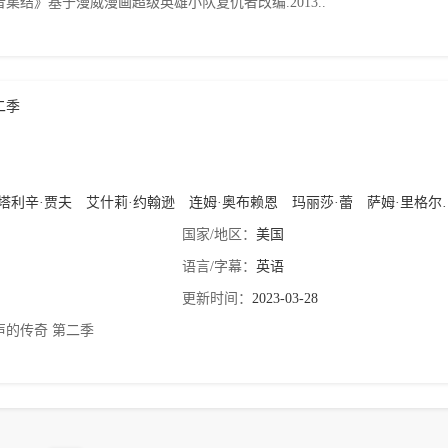
集结》基于漫威漫画超级英雄小队复仇者改编.2013..
二季
塔利辛·贾夫
艾什莉·约翰逊
连姆·奥布赖恩
玛丽莎·蕾
萨姆·里格尔
国家/地区：
美国
语言/字幕：
英语
更新时间：
2023-03-28
声的传奇 第二季