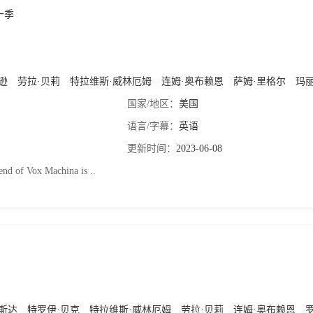
一季
逊
劳拉·贝莉
特拉维斯·威林厄姆
连姆·奥布赖恩
萨姆·里格尔
玛丽莎·
国家/地区：
美国
语言/字幕：
英语
更新时间：
2023-06-08
nd of Vox Machina is ..
斯达
特罗伊·贝克
特拉维斯·威林厄姆
劳拉·贝莉
连姆·奥布赖恩
罗杰·克莱格·