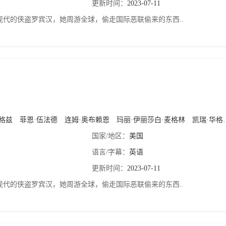
更新时间：
2023-07-11
现代的侠盗罗宾汉，她周游全球，偷走国际恶联偷来的东西..
格兹
菲恩·伍法德
连姆·奥布赖恩
玛丽·伊丽莎白·麦格林
凯瑞·华格伦
国家/地区：
美国
语言/字幕：
英语
更新时间：
2023-07-11
现代的侠盗罗宾汉，她周游全球，偷走国际恶联偷来的东西..