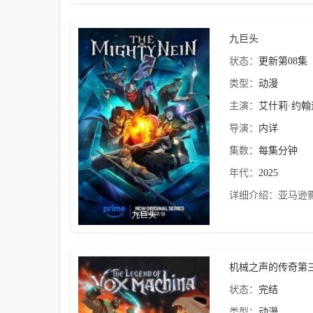
九巨头
状态：
更新第08集
类型：
动漫
主演：
艾什莉·约翰
导演：
内详
集数：
每集分钟
年代：
2025
详细介绍：
亚马逊影业
九巨头
机械之声的传奇第
状态：
完结
类型：
动漫