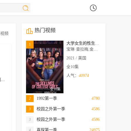
热门视频
关视频
大学女生的性生活第一季
1
宝琳·查拉梅,金伯利·马图拉,米多莉·弗朗西斯,劳伦·斯宾瑟,史蒂芬·瓜里诺,卡维·拉德尼尔,马特·马洛伊,嘉文·莱特伍德,肯尼迪·利·斯洛克姆,马修·戈尔德,莱西·哈特塞尔,罗布·许贝尔,莱克斯·金,佩吉·陆,雪莉·谢波德,妮可·沙利文,吉利安·阿美娜特
2021 / 美国
全10集
人气：
40974
夫
劳拉·贝利
玛丽莎·蕾
全10集
1992第一季
4780
2
校园之外第一季
4586
3
校园之外第一季
4586
3
真探第一季
24975
4