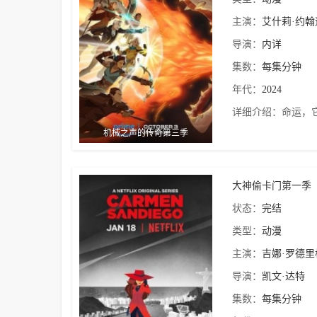
主演：
艾什莉·约翰
导演：
内详
集数：
每集分钟
年代：
2024
详细介绍：
命运，
机械之声的传奇第三季
大神偷卡门第一季
状态：
完结
类型：
动漫
主演：
吉娜·罗德里
导演：
凯文·达特
集数：
每集分钟