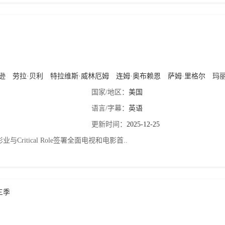
逊
劳拉·贝利
特拉维斯·威林厄姆
连姆·奥布赖恩
萨姆·里格尔
玛丽莎·
国家/地区：
美国
语言/字幕：
英语
更新时间：
2025-12-25
与Critical Role签署全面电视和电影首..
三季