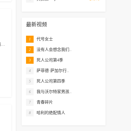
最新视频
代号女士
1
蕾
马修·默瑟
塔利辛·贾夫
没有人会想念我们..
2
死人公司第4季
3
萨菲德·萨加尔行..
4
死人公司第四季
5
我与沃尔特家男孩..
6
青春碎片
7
哈利的绝配情人
8