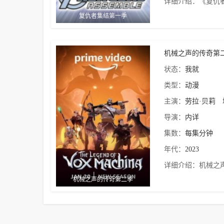
详细介绍：
《复仇者
复仇者集结第一季
机械之声的传奇第
状态：
我就
类型：
动漫
主演：
劳拉·贝莉
导演：
内详
集数：
每集分钟
年代：
2023
详细介绍：
机械之
机械之声的传奇第二季