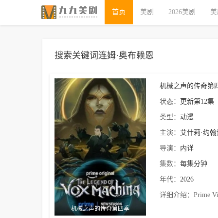
首页
美剧
2026美剧
美
搜索关键词连姆·奥布赖恩
机械之声的传奇第
状态：
更新第12集
类型：
动漫
主演：
艾什莉·约翰
导演：
内详
集数：
每集分钟
年代：
2026
详细介绍：
Prime
机械之声的传奇第四季