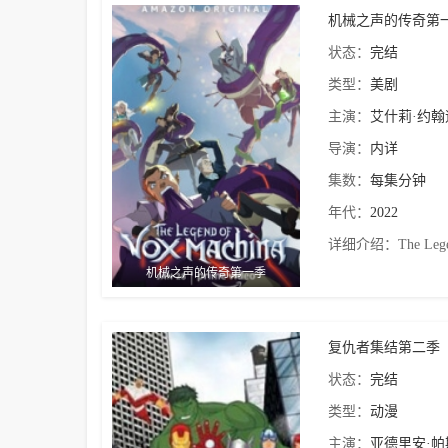
机械之声的传奇第
状态：
完结
类型：
美剧
主演：
艾什莉·约翰
导演：
内详
集数：
每集分钟
年代：
2022
详细介绍：
The Lege
机械之声的传奇第一季
复仇者集结第二季
状态：
完结
类型：
动漫
主演：
亚德里安·帕