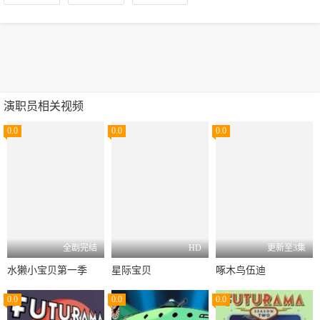
演职员相关视频
0.0
0.0
0.0
全剧完结
HD
更新至3集
水獭小宝贝第一季
星际宝贝
啄木鸟伍迪
0.0
0.0
0.0