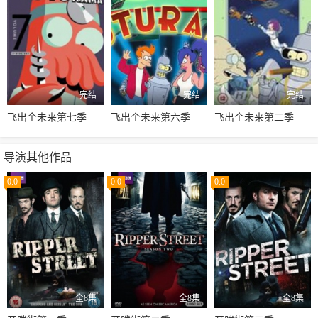
完结
完结
完结
飞出个未来第七季
飞出个未来第六季
飞出个未来第二季
导演其他作品
0.0
0.0
0.0
全8集
全8集
全8集