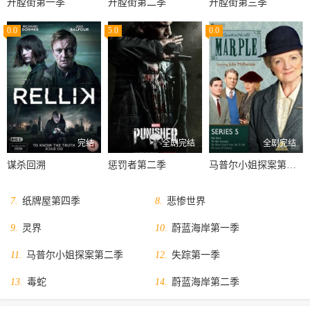
开膛街第一季
开膛街第二季
开膛街第三季
0.0
5.0
0.0
完结
全剧完结
全剧完结
谋杀回溯
惩罚者第二季
马普尔小姐探案第五季
7.
纸牌屋第四季
8.
悲惨世界
9.
灵界
10.
蔚蓝海岸第一季
11.
马普尔小姐探案第二季
12.
失踪第一季
13.
毒蛇
14.
蔚蓝海岸第二季