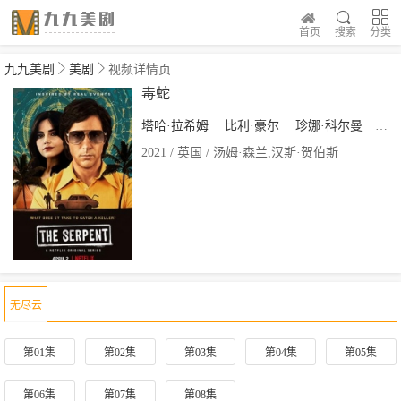
首页
搜索
分类
九九美剧
美剧
视频详情页
毒蛇
塔哈·拉希姆
比利·豪尔
珍娜·科尔曼
艾丽
2021 / 英国 / 汤姆·森兰,汉斯·贺伯斯
无尽云
第01集
第02集
第03集
第04集
第05集
第06集
第07集
第08集