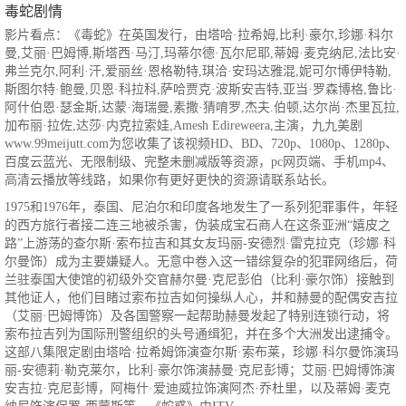
毒蛇剧情
影片看点：《毒蛇》在英国发行，由塔哈·拉希姆,比利·豪尔,珍娜·科尔
曼,艾丽·巴姆博,斯塔西·马汀,玛蒂尔德·瓦尔尼耶,蒂姆·麦克纳尼,法比安·
弗兰克尔,阿利·汗,爱丽丝·恩格勒特,琪洽·安玛达雅混,妮可尔博伊特勒,
斯图尔特·鲍曼,贝恩·科拉科,萨哈贾克·波斯安吉特,亚当·罗森博格,鲁比·
阿什伯恩·瑟金斯,达蒙·海瑞曼,素撒·猜唷罗,杰夫.伯顿,达尔尚·杰里瓦拉,
加布丽·拉佐,达莎·内克拉索娃,Amesh Edireweera,主演，九九美剧
www.99meijutt.com为您收集了该视频HD、BD、720p、1080p、1280p、
百度云蓝光、无限制级、完整未删减版等资源，pc网页端、手机mp4、
高清云播放等线路，如果你有更好更快的资源请联系站长。
1975和1976年，泰国、尼泊尔和印度各地发生了一系列犯罪事件，年轻
的西方旅行者接二连三地被杀害，伪装成宝石商人在这条亚洲“嬉皮之
路”上游荡的查尔斯·索布拉吉和其女友玛丽-安德烈·雷克拉克（珍娜·科
尔曼饰）成为主要嫌疑人。无意中卷入这一错综复杂的犯罪网络后，荷
兰驻泰国大使馆的初级外交官赫尔曼·克尼彭伯（比利·豪尔饰）接触到
其他证人，他们目睹过索布拉吉如何操纵人心，并和赫曼的配偶安吉拉
（艾丽·巴姆博饰）及各国警察一起帮助赫曼发起了特别连锁行动，将
索布拉吉列为国际刑警组织的头号通缉犯，并在多个大洲发出逮捕令。
这部八集限定剧由塔哈·拉希姆饰演查尔斯·索布莱，珍娜·科尔曼饰演玛
丽-安德莉·勒克莱尔，比利·豪尔饰演赫曼·克尼彭博；艾丽·巴姆博饰演
安吉拉·克尼彭博，阿梅什·爱迪威拉饰演阿杰·乔杜里，以及蒂姆·麦克