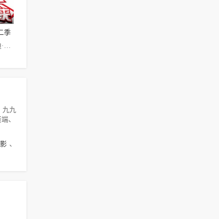
季终
二季
德雷克·贝尔,迪·布拉雷·贝克尔,Ogie·Banks
演，九九
页端、
影
、