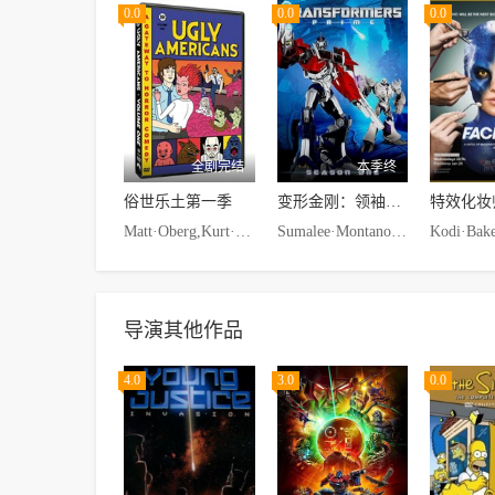
0.0
0.0
0.0
全剧完结
本季终
俗世乐土第一季
变形金刚：领袖之证第一季
Matt·Oberg,Kurt·Metzger,Natasha·Leggero,Randy·Pearlstein,Michael-Leon·Wooley
Sumalee·Montano,Josh·Keaton,Kevin·Michael·Richardson,Peter·Cullen,Tania·Gunadi
导演其他作品
4.0
3.0
0.0