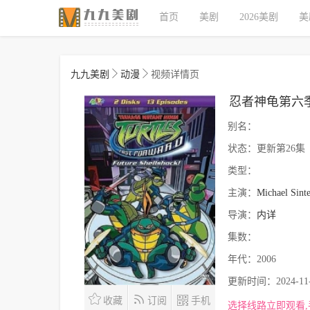
首页
美剧
2026美剧
美
九九美剧
动漫
视频详情页
忍者神龟第六
别名：
状态：
更新第26集
类型：
主演：
Michael Sinte
导演：
内详
集数：
年代：
2006
更新时间：
2024-11
收藏
订阅
手机
选择线路立即观看