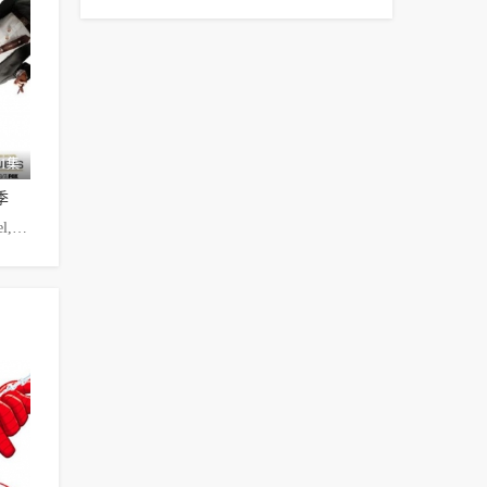
21集
季
Emily·Deschanel,David·Boreanaz,Michaela·Conlin