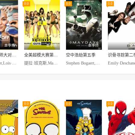
0.0
0.0
0.0
本季终
本季终
本季终
全
特效化妆师大对决第七季
全美超模大赛第二十二季
空中浩劫第五季
识骨寻踪第二
Kodi·Baker,Lois·Burwell,Ilia·Constantine,Mike·Elizalde,格伦·赫特雷克,Markos·Lomeli,Alexandria·Sounis,Irina·Svistunova,麦肯兹·怀斯摩尔,Michael·Westmore,Matt·Chris·Wood
提拉·班克斯,Mamé·Adjei,Ava·Capra,Stefano·Churchill,Devin·Clark,Nyle·DiMarco,Delanie·Dischert,Courtney·DuPerow,Michael·Heverly,Justin·Kim,Dustin·McNeer,Ashley·Molina,Nimi,Hadassah·Richardson,Lacey·Rogers
Stephen·Bogaert,Michael·Carley,Brian·Rhodes
0.0
0.0
0.0