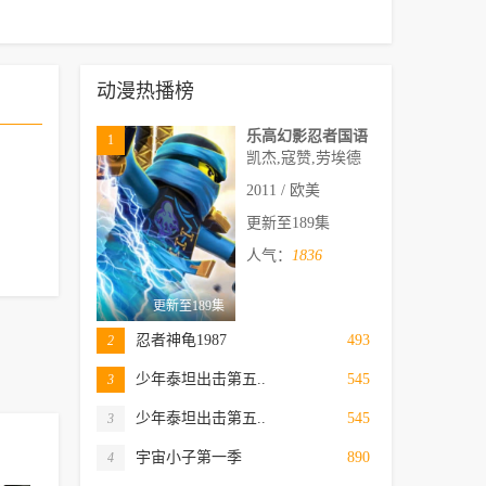
动漫热播榜
乐高幻影忍者国语
1
凯杰,寇赞,劳埃德
2011 / 欧美
更新至189集
人气：
1836
更新至189集
忍者神龟1987
493
2
少年泰坦出击第五..
545
3
少年泰坦出击第五..
545
3
宇宙小子第一季
890
4