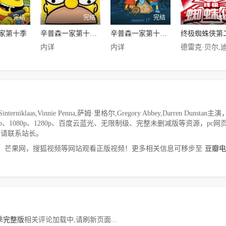
完结
完结
完结
本
家第十季
辛普森一家第十六季
辛普森一家第十七季
终极蜘蛛侠第
内详
内详
as,Vinnie Penna,萨姆·里格尔,Gregory Abbey,Darren Dunstan主
、720p、1080p、1280p、百度云蓝光、无限制级、完整未删减版等资源，pc网
源请联系站长。
，芒果网，搜狐视频等网站观看正版视频！更多相关信息可移步至
豆瓣电
季完整版
相关评论加载中,请刷新页面...