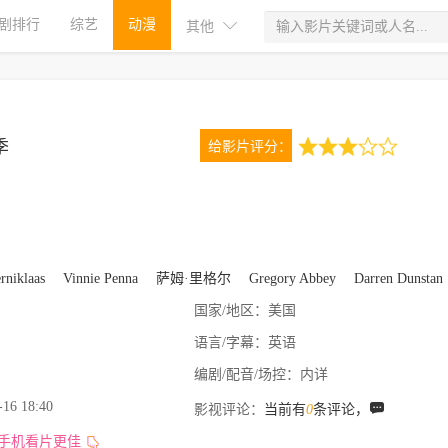
剧排行
综艺
动漫
其他
季
给影片评分：
3.0
1次评分
rniklaas
Vinnie Penna
萨姆·里格尔
Gregory Abbey
Darren Dunstan
国家/地区：
美国
语言/字幕：
英语
编剧/配音/场控：
内详
-16 18:40
影视评论：
当前有
0
条评论，
,手机看片更佳