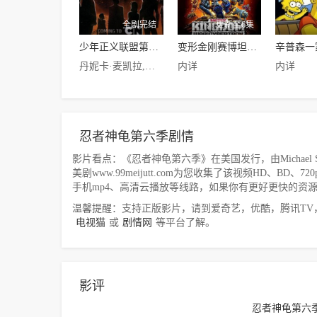
全剧完结
更新至6集
少年正义联盟第二季
变形金刚赛博坦之战第三季
辛普森一
丹妮卡·麦凯拉,诺兰·诺斯,Jason·Spisak,Cameron·Bowen,莱西·沙伯特,蒂姆·克里,布鲁斯·格林伍德,Logan·Grove
内详
内详
忍者神龟第六季剧情
影片看点：《忍者神龟第六季》在美国发行，由Michael Sinternikla
美剧www.99meijutt.com为您收集了该视频HD、BD
手机mp4、高清云播放等线路，如果你有更好更快的资
温馨提醒：支持正版影片，请到爱奇艺，优酷，腾讯TV
电视猫
或
剧情网
等平台了解。
影评
忍者神龟第六