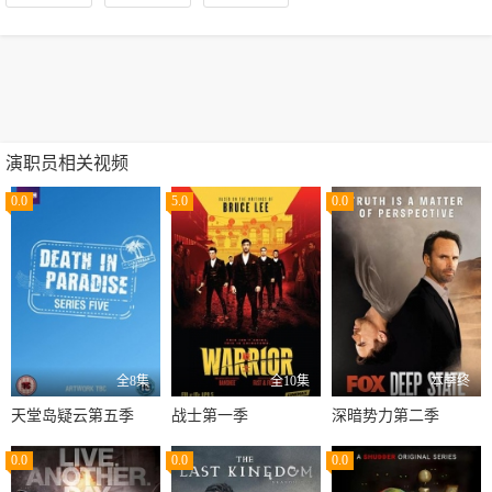
演职员相关视频
0.0
5.0
0.0
全8集
全10集
本季终
天堂岛疑云第五季
战士第一季
深暗势力第二季
0.0
0.0
0.0