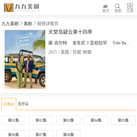
首页
搜索
分类
九九美剧
美剧
视频详情页
天堂岛疑云第十四季
唐·吉尔特
安东尼·J·亚伯拉罕
Tobi Bakare
2025 / 英国 / 珍妮·帕顿
无尽云
闪电云
第01集
第02集
第03集
第04集
第05集
第06集
第07集
第08集