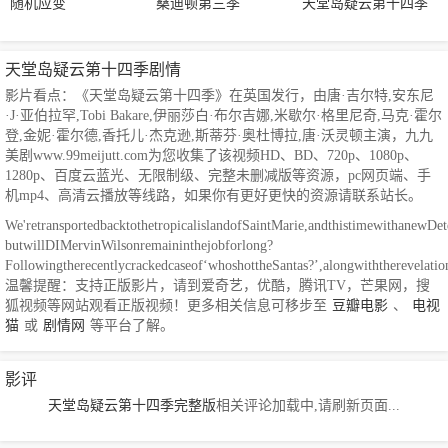
随机应变
桑迪顿第三季
天堂岛疑云第十四季
天堂岛疑云第十四季剧情
影片看点：《天堂岛疑云第十四季》在英国发行，由唐·吉尔特,安东尼
·J·亚伯拉罕,Tobi Bakare,伊丽莎白·布尔吉娜,米歇尔·格里尼奇,马克·霍尔
登,金妮·霍尔德,香托儿·杰克逊,斯蒂芬·奥杜博拉,唐·沃灵顿主演，九九
美剧www.99meijutt.com为您收集了该视频HD、BD、720p、1080p、
1280p、百度云蓝光、无限制级、完整未删减版等资源，pc网页端、手
机mp4、高清云播放等线路，如果你有更好更快的资源请联系站长。
We'retransportedbacktothetropicalislandofSaintMarie,andthistimewithanewDete
butwillDIMervinWilsonremaininthejobforlong?
Followingtherecentlycrackedcaseof‘whoshottheSantas?’,alongwiththerevelati
温馨提醒：支持正版影片，请到爱奇艺，优酷，腾讯TV，芒果网，搜
狐视频等网站观看正版视频！更多相关信息可移步至
豆瓣电影
、
电视
猫
或
剧情网
等平台了解。
影评
天堂岛疑云第十四季完整版
相关评论加载中,请刷新页面...