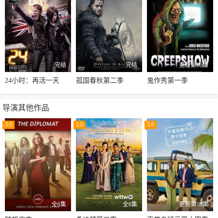
完结
完结
更新第06集
24小时：再活一天
孤国春秋第二季
鬼作秀第一季
导演其他作品
3.0
5.0
5.0
全6集
全6集
更新第08集