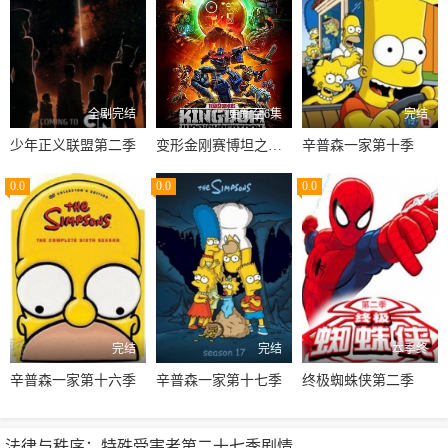
全剧完结
更新至6集
完结
少年正义联盟第二季
变形金刚赛博坦之战第三季
辛普森一家第十季
0.0
0.0
0.0
完结
完结
本季终
辛普森一家第十六季
辛普森一家第十七季
终极蜘蛛侠第二季
法律与秩序：特殊受害者第二十七季剧情