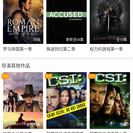
完结
更新至08集
全10集
罗马帝国第一季
殊途同归第二季
权力的游戏第一季
导演其他作品
0.0
0.0
0.0
全剧完结
完结
完结