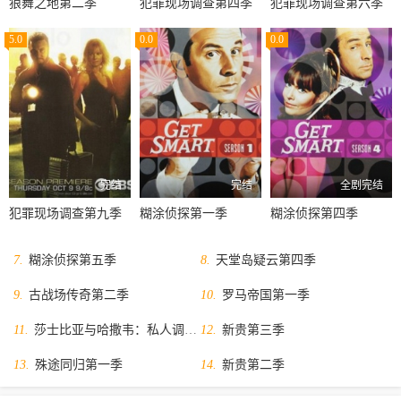
狼舞之地第二季
犯罪现场调查第四季
犯罪现场调查第六季
5.0
0.0
0.0
完结
完结
全剧完结
犯罪现场调查第九季
糊涂侦探第一季
糊涂侦探第四季
7.
糊涂侦探第五季
8.
天堂岛疑云第四季
9.
古战场传奇第二季
10.
罗马帝国第一季
11.
莎士比亚与哈撒韦：私人调查员第一季
12.
新贵第三季
13.
殊途同归第一季
14.
新贵第二季