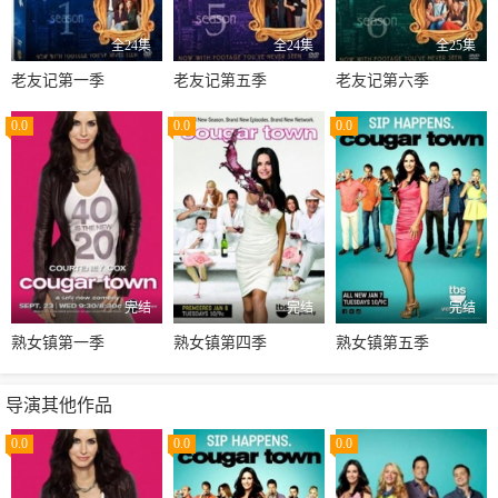
全24集
全24集
全25集
老友记第一季
老友记第五季
老友记第六季
0.0
0.0
0.0
完结
完结
完结
熟女镇第一季
熟女镇第四季
熟女镇第五季
导演其他作品
0.0
0.0
0.0