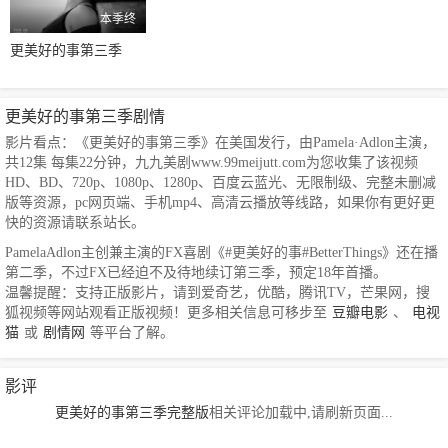
本季终
更美好的事第三季
更美好的事第三季剧情
影片看点：《更美好的事第三季》在美国发行，由Pamela·Adlon主演，
共12集 每集22分钟，九九美剧www.99meijutt.com为您收集了该视频
HD、BD、720p、1080p、1280p、百度云蓝光、无限制级、完整未删减
版等资源，pc网页端、手机mp4、高清云播放等线路，如果你有更好更
快的资源请联系站长。
PamelaAdlon主创兼主演的FX喜剧《#更美好的事#BetterThings》还在播
第二季，不过FX已经迫不及待地续订第三季，预定18年首播。
温馨提醒：支持正版影片，请到爱奇艺，优酷，腾讯TV，芒果网，搜
狐视频等网站观看正版视频！更多相关信息可移步至
豆瓣电影
、
电视
猫
或
剧情网
等平台了解。
影评
更美好的事第三季完整版
相关评论加载中,请刷新页面...