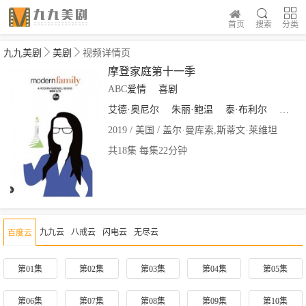
首页
搜索
分类
九九美剧
美剧
视频详情页
摩登家庭第十一季
ABC
爱情
喜剧
艾德·奥尼尔
朱丽·鲍温
泰·布利尔
杰西·
2019 / 美国 / 盖尔·曼库索,斯蒂文·莱维坦
共18集 每集22分钟
九九云
八戒云
闪电云
无尽云
百度云
第01集
第02集
第03集
第04集
第05集
第06集
第07集
第08集
第09集
第10集