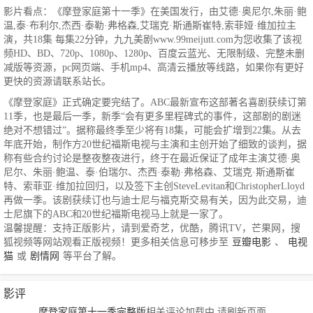
影片看点：《摩登家庭第十一季》在美国发行，由艾德·奥尼尔,朱丽·鲍
温,泰·布利尔,杰西·泰勒·弗格森,艾瑞克·斯通斯崔特,索菲娅·维加拉主
演，共18集 每集22分钟，九九美剧www.99meijutt.com为您收集了该视
频HD、BD、720p、1080p、1280p、百度云蓝光、无限制级、完整未删
减版等资源，pc网页端、手机mp4、高清云播放等线路，如果你有更好
更快的资源请联系站长。
《摩登家庭》正式确定要完结了。ABC最新宣布这部著名喜剧获续订第
11季，也是最后一季，新季“会有更多里程碑式的事件，这部剧的剧迷
绝对不想错过”。据称最终季至少将有18集，可能会扩增到22集。从去
年底开始，制作方20世纪福斯电视与主演和主创开始了细致的谈判，据
称有些合约讨论是整夜整夜进行，终于在最近保证了成年主演艾德·奥
尼尔、朱丽·鲍温、泰·伯瑞尔、杰西·泰勒·弗格森、艾瑞克·斯通斯崔
特、索菲亚·维加拉回归，以及签下主创SteveLevitan和ChristopherLloyd
再做一季。该剧获续订也与迪士尼与福克斯交易有关，因为此交易，迪
士尼旗下的ABC和20世纪福斯电视马上就是一家了。
温馨提醒：支持正版影片，请到爱奇艺，优酷，腾讯TV，芒果网，搜
狐视频等网站观看正版视频！更多相关信息可移步至
豆瓣电影
、
电视
猫
或
剧情网
等平台了解。
影评
摩登家庭第十一季完整版
相关评论加载中,请刷新页面...