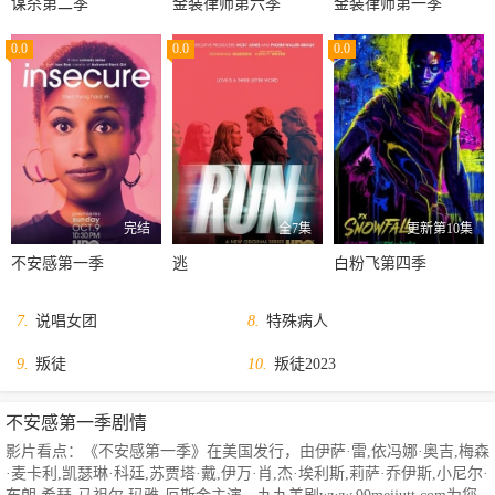
谋杀第二季
金装律师第六季
金装律师第一季
0.0
0.0
0.0
完结
全7集
更新第10集
不安感第一季
逃
白粉飞第四季
7.
说唱女团
8.
特殊病人
9.
叛徒
10.
叛徒2023
不安感第一季剧情
影片看点：《不安感第一季》在美国发行，由伊萨·雷,依冯娜·奥吉,梅森
·麦卡利,凯瑟琳·科廷,苏贾塔·戴,伊万·肖,杰·埃利斯,莉萨·乔伊斯,小尼尔·