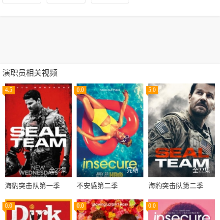
演职员相关视频
4.5
0.0
5.0
全22集
完结
全22集
海豹突击队第一季
不安感第二季
海豹突击队第二季
0.0
0.0
0.0