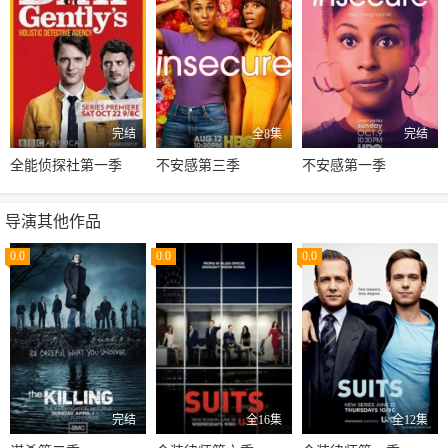
完结
全8集
完结
全能侦探社第一季
不安感第三季
不安感第一季
导演其他作品
0.0
0.0
0.0
完结
全16集
全12集