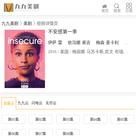
首页
搜索
分类
九九美剧
美剧
视频详情页
不安感第一季
伊萨·雷
依冯娜·奥吉
梅森·麦卡利
凯瑟琳
2016 / 美国 / 梅丽娜·马苏卡斯,凯文·布瑞,塞西尔·艾默科
九九云
闪电云
无尽云
百度云
第01集
第02集
第03集
第04集
第05集
第06集
第07集
第08集