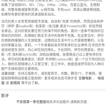
布朗,希瑟·马祖尔,玛雅·厄斯金主演，九九美剧www.99meijutt.com为您
收集了该视频HD、BD、720p、1080p、1280p、百度云蓝光、无限制
级、完整未删减版等资源，pc网页端、手机mp4、高清云播放等线路，
如果你有更好更快的资源请联系站长。
当代的黑人女性常常被赋予坚强、自信和“完美”的特质，然而这些和伊
莎（伊萨·雷IssaRae饰）和茉莉（依冯娜·奥吉YvonneOrji饰）却显然相
去甚远。这对好朋友要在努力扮演不同的角色、面对一连串不愉快的日
常经历的同时，处理她们真实生活中的各种不完美。在这季当中，伊莎
在她跌跌撞撞的人生旅程里，试图找出生活中什么才是她想要的，以及
如何掌握主动。茉莉，一个外表看起来井然有序的企业律师,在寻找外界
途径经营生活时，内心却在经历挣扎。于此同时，伊莎的男朋友，劳伦
斯（杰·埃利斯JayEllis饰）深陷自满情绪，急需使自己过上更有序的生
活。伊莎的同事弗里达（莉萨·乔伊斯LisaJoyce饰）是一个过于热切的白
人，她的乐观情绪让人又爱又恨；在工作中，她是造成伊莎因为人种问
题产生挫败感的主要原因。
温馨提醒：支持正版影片，请到爱奇艺，优酷，腾讯TV，芒果网，搜
狐视频等网站观看正版视频！更多相关信息可移步至
豆瓣电影
、
电视
猫
或
剧情网
等平台了解。
影评
不安感第一季完整版
相关评论加载中,请刷新页面...