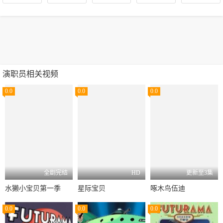
演职员相关视频
0.0
0.0
0.0
全剧完结
HD
更新至3集
水獭小宝贝第一季
星际宝贝
啄木鸟伍迪
0.0
0.0
0.0