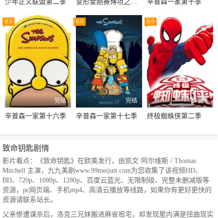
少年正义联盟第二季
变形金刚赛博坦之战第三季
辛普森一家第十季
0.0
0.0
0.0
完结
完结
本季终
辛普森一家第十六季
辛普森一家第十七季
终极蜘蛛侠第二季
致命钥匙剧情
影片看点：《致命钥匙》在欧美发行，由凯文·阿尔维斯 / Thomas
Mitchell 主演，九九美剧www.99meijutt.com为您收集了该视频HD、
BD、720p、1080p、1280p、百度云蓝光、无限制级、完整未删减版等
资源，pc网页端、手机mp4、高清云播放等线路，如果你有更好更快的
资源请联系站长。
父亲惨遭谋杀后，洛克三兄妹搬进麻省祖宅，却发现屋内满是扭曲现实