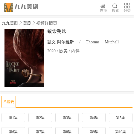
首页
搜索
分类
九九美剧
美剧
视频详情页
致命钥匙
凯文·阿尔维斯
/
Thomas
Mitchell
2020 / 欧美 / 内详
八戒云
第1集
第2集
第3集
第4集
第5集
第6集
第7集
第8集
第9集
第10集