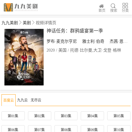
首页
搜索
分类
九九美剧
美剧
视频详情页
神话任务：群鸦盛宴第一季
罗布·麦克尔亨尼
雅士利·伯奇
杰茜·恩尼斯
2020 / 美国 / 托德·比尔曼,大卫·戈登·格林
九九云
无尽云
百度云
第01集
第02集
第03集
第04集
第05集
第06集
第07集
第08集
第09集
第10集