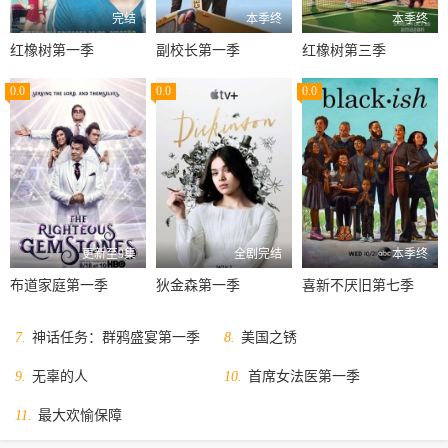
完结
本季终
本季终
红橡树第一季
副校长第一季
红橡树第三季
0.0
0.0
0.0
更新至9集
全剧完结
本季终
布道家庭第一季
狄金森第一季
喜新不厌旧第七季
7.
神话任务：群鸦盛宴第一季
8.
美国之锈
9.
无辜的人
10.
首席女法医第一季
11.
最大欢愉保障