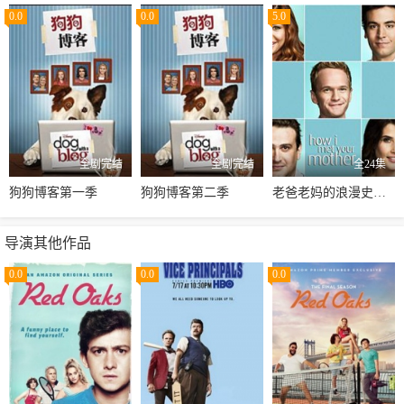
0.0
0.0
5.0
全剧完结
全剧完结
全24集
狗狗博客第一季
狗狗博客第二季
老爸老妈的浪漫史第八季
导演其他作品
0.0
0.0
0.0