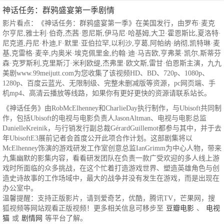
神话任务：群鸦盛宴第一季剧情
影片看点：《神话任务：群鸦盛宴第一季》在美国发行，由罗布·麦克
尔亨尼,雅士利·伯奇,杰茜·恩尼斯,伊马尼·哈基姆,大卫·霍恩斯比,夏洛特·
尼克道,丹尼·朴迪,F·默里·亚伯拉罕,以利沙,亨葛,阿帕纳·纳彻,凯特琳·麦
基,克雷格·麦辛,内奥米·埃克佩里金,约翰·迪·马吉欧,亨弗莱·凯尔,斯蒂芬
森·克罗斯利,克里斯汀·米利欧缇,杰弗里·欧文斯,雷甘·伯恩斯主演，九九
美剧www.99meijutt.com为您收集了该视频HD、BD、720p、1080p、
1280p、百度云蓝光、无限制级、完整未删减版等资源，pc网页端、手
机mp4、高清云播放等线路，如果你有更好更快的资源请联系站长。
《神话任务》由RobMcElhenney和CharlieDay执行制作，与Ubisoft共同制
作，包括Ubisoft的电视与电影负责人JasonAltman、电视与电影总监
DanielleKreinik，与行销发行副总裁GérardGuillemot都参与其中，并于去
年UbisoftE3展前记者会首度公开此项合作计划。这部剧集将以
McElhenney饰演的游戏研发工作室创意总监IanGrimm为中心人物，带来
九集幽默的影集内容，看看研发团队在负责一款广受欢迎的多人线上游
戏时所面临的众多挑战，在这个忙着打造游戏世界、塑造英雄角色与创
造史诗故事的工作场域中，最大的战争并没有发生在游戏，而是出现在
办公室中。
温馨提醒：支持正版影片，请到爱奇艺，优酷，腾讯TV，芒果网，搜
狐视频等网站观看正版视频！更多相关信息可移步至
豆瓣电影
、
电视
猫
或
剧情网
等平台了解。