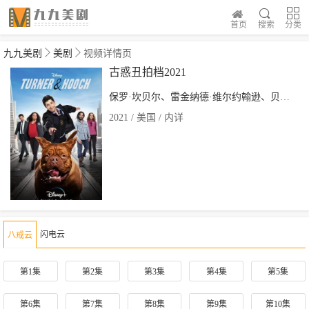
首页
搜索
分类
九九美剧
美剧
视频详情页
古惑丑拍档2021
保罗·坎贝尔、雷金纳德·维尔约翰逊、贝卡·托宾
2021 / 美国 / 内详
闪电云
八戒云
第1集
第2集
第3集
第4集
第5集
第6集
第7集
第8集
第9集
第10集