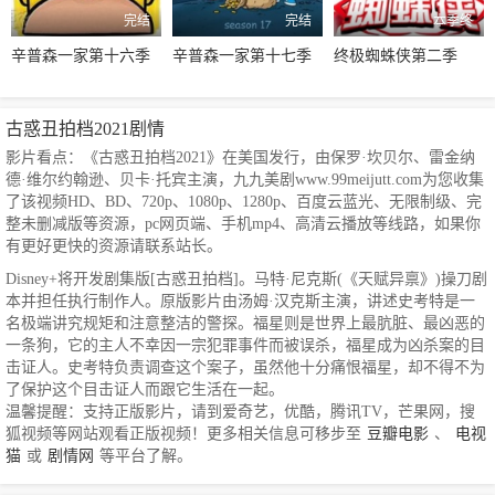
完结
完结
本季终
辛普森一家第十六季
辛普森一家第十七季
终极蜘蛛侠第二季
古惑丑拍档2021剧情
影片看点：《古惑丑拍档2021》在美国发行，由保罗·坎贝尔、雷金纳
德·维尔约翰逊、贝卡·托宾主演，九九美剧www.99meijutt.com为您收集
了该视频HD、BD、720p、1080p、1280p、百度云蓝光、无限制级、完
整未删减版等资源，pc网页端、手机mp4、高清云播放等线路，如果你
有更好更快的资源请联系站长。
Disney+将开发剧集版[古惑丑拍档]。马特·尼克斯(《天赋异禀》)操刀剧
本并担任执行制作人。原版影片由汤姆·汉克斯主演，讲述史考特是一
名极端讲究规矩和注意整洁的警探。福星则是世界上最肮脏、最凶恶的
一条狗，它的主人不幸因一宗犯罪事件而被误杀，福星成为凶杀案的目
击证人。史考特负责调查这个案子，虽然他十分痛恨福星，却不得不为
了保护这个目击证人而跟它生活在一起。
温馨提醒：支持正版影片，请到爱奇艺，优酷，腾讯TV，芒果网，搜
狐视频等网站观看正版视频！更多相关信息可移步至
豆瓣电影
、
电视
猫
或
剧情网
等平台了解。