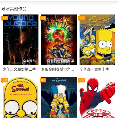
导演其他作品
4.0
3.0
0.0
全剧完结
更新至6集
完结
少年正义联盟第二季
变形金刚赛博坦之战第三季
辛普森一家第十季
0.0
0.0
0.0