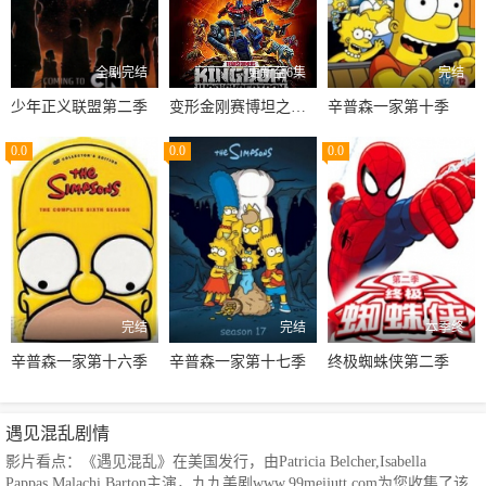
全剧完结
更新至6集
完结
少年正义联盟第二季
变形金刚赛博坦之战第三季
辛普森一家第十季
0.0
0.0
0.0
完结
完结
本季终
辛普森一家第十六季
辛普森一家第十七季
终极蜘蛛侠第二季
遇见混乱剧情
影片看点：《遇见混乱》在美国发行，由Patricia Belcher,Isabella
Pappas,Malachi Barton主演，九九美剧www.99meijutt.com为您收集了该