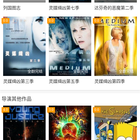
列国图志
灵媒缉凶第七季
达芬奇的恶魔第二季
0.0
0.0
0.0
全剧完结
全剧完结
全剧完结
灵媒缉凶第三季
灵媒缉凶第五季
灵媒缉凶第四季
导演其他作品
4.0
3.0
0.0