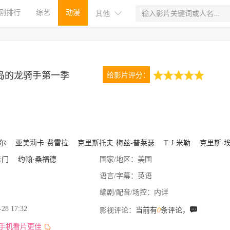
剧排行
综艺
动漫
其他
岛的龙骑手第一季
给影片评分：
5.0
1次评分
尔
亚美莉卡·费雷拉
克里斯托夫·梅兹-普莱瑟
T·J·米勒
克里斯·埃
卡门
约翰·桑福德
国家/地区：
美国
语言/字幕：
英语
编剧/配音/场控：
内详
-28 17:32
影视评论：
当前有
0
条评论，
,手机看片更佳