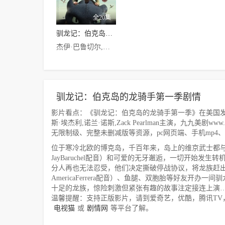
全20集
驯龙记：伯克岛的龙骑手第一季
杰伊·巴鲁切尔,亚美莉卡·费雷拉,克里斯托夫·梅兹-普莱瑟,T·J·米勒,克里斯·埃杰利,诺兰·诺斯,Zack Pearlman
驯龙记：伯克岛的龙骑手第一季剧情
影片看点：《驯龙记：伯克岛的龙骑手第一季》在美国发行，
斯·埃杰利,诺兰·诺斯,Zack Pearlman主演，九九美剧www
无限制级、完整未删减版等资源，pc网页端、手机mp
位于寒冷北欧的博克岛，千百年来，岛上的维京武士都
JayBaruchel配音）和可爱的无牙邂逅，一切开始
分人再也无法忍受，他们决定撕破停战协议，将龙族赶
AmericaFerrera配音）、鱼腿、双胞胎等好友
十足的龙族，惊险刺激但紧张有趣的故事注定接连上演
温馨提醒：支持正版影片，请到爱奇艺，优酷，腾讯TV
电视猫
或
剧情网
等平台了解。