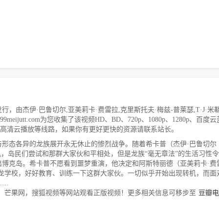
由杰伊·巴鲁切尔,亚美莉卡·费雷拉,克里斯托夫·梅兹-普莱瑟,T·J·米勒
.99meijutt.com为您收集了该视频HD、BD、720p、1080p、1280p、百度
4、高清云播放等线路，如果你有更好更快的资源请联系站长。
与形态各异的龙族展开永无休止的惨烈战争。随着希卡普（杰伊·巴鲁切尔
发生转机，岛民们尝试和那群大家伙和平相处，但是龙族“毫无章法”的生活习性
出博克岛。希卡普不愿看到噩梦重演，他决定和阿斯特丽德（亚美莉卡·费
开办一间驯龙学校，好好教育、训练一下这群大家伙。一切似乎开始出现转机，而面
……
，芒果网，搜狐视频等网站观看正版视频！更多相关信息可移步至
豆瓣电