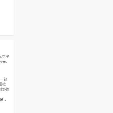
,克里
云蓝光、
令一部
雷拉
对野性
影
、