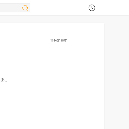
评分加载中...
杰利
诺兰·诺斯
Zack Pearlman