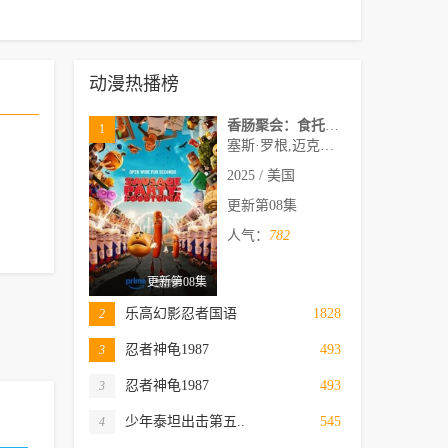
动漫热播榜
香肠聚会：食托邦第二季
1
塞斯·罗根,迈克尔·塞拉,玛丽昂·歌迪亚,爱德华·诺顿,威尔·福特,山姆·理查森,鲁丝·内伽,大卫·克朗姆霍茨,亚瑟·李斯特,马丁·斯塔尔,吉莉恩·贝尔,梅丽莎·维亚西诺尔,安德鲁·布劳尔,海利·乔·奥斯蒙,杰·费罗尔,麦尔斯·费舍,帕蒂·哈里森
2025 / 美国
更新第08集
人气：
782
更新第08集
乐高幻影忍者国语
1828
2
忍者神龟1987
493
3
忍者神龟1987
493
3
少年泰坦出击第五..
545
4