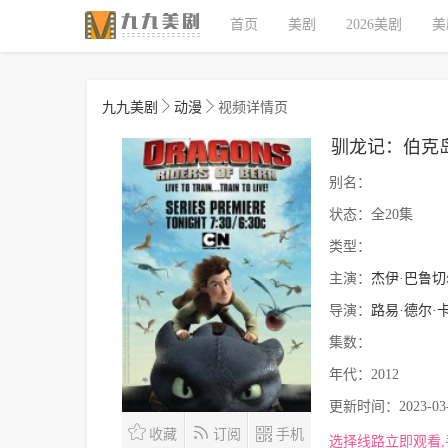
首页
美剧
2026美剧
美
九九美剧
动漫
视频详情页
驯龙记：伯克
别名：
状态：
全20集
类型：
主演：
杰伊·巴鲁切
导演：
路易·德尔·
集数：
年代：
2012
更新时间：
2023-03
收藏
订阅
手机
选择线路立即观看