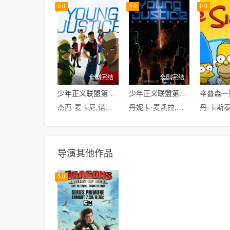
0.0
4.0
0.0
全剧完结
全剧完结
少年正义联盟第一季
少年正义联盟第二季
杰西·麦卡尼,诺兰·诺斯,Khary·Payton,斯蒂芬妮·勒梅林,Jason·Spisak
丹妮卡·麦凯拉,诺兰·诺斯,Jason·Spisak,Cameron·Bowen,莱西·沙伯特,蒂姆·克里,布鲁斯·格林伍德,Logan·Grove
导演其他作品
5.0