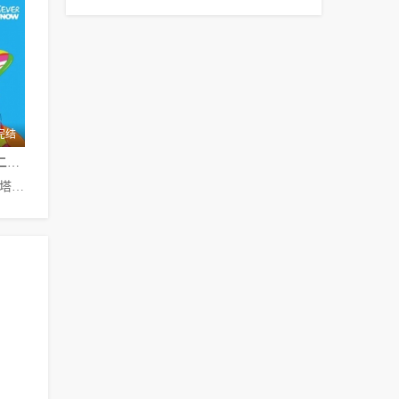
完结
辛普森一家第二十八季
丹·卡斯泰兰尼塔,朱莉·卡夫娜,南茜·卡特莱特,雅德丽·史密斯,汉克·阿扎利亚,哈里·谢尔,潘蜜拉·海登,露西·泰勒,麦琪·罗丝威尔,崔丝·麦妮利,克里斯·埃杰利