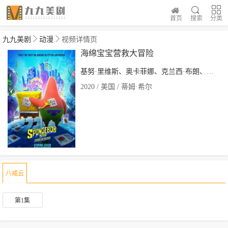
首页
搜索
分类
九九美剧
动漫
视频详情页
海绵宝宝营救大冒险
基努·里维斯、奥卡菲娜、克兰西·布朗、汤姆·肯尼、比尔·法格巴克、罗里
2020 / 美国 / 蒂姆·希尔
八戒云
第1集