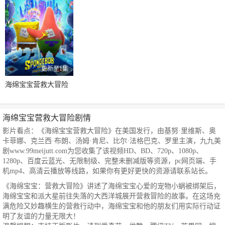
更新至1集
海绵宝宝营救大冒险
海绵宝宝营救大冒险剧情
影片看点：《海绵宝宝营救大冒险》在美国发行，由基努·里维斯、奥
卡菲娜、克兰西·布朗、汤姆·肯尼、比尔·法格巴克、罗里主演，九九美
剧www.99meijutt.com为您收集了该视频HD、BD、720p、1080p、
1280p、百度云蓝光、无限制级、完整未删减版等资源，pc网页端、手
机mp4、高清云播放等线路，如果你有更好更快的资源请联系站长。
《海绵宝宝：营救大冒险》讲述了海绵宝宝心爱的宠物小蜗被绑架后，
海绵宝宝和派大星前往失落的大西洋城展开营救冒险的故事。在这场充
满危险又妙趣横生的营救行动中，海绵宝宝和他的朋友们用实际行动证
明了友谊的力量无限大！