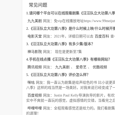
常见问题
1.请问哪个平台可以在线观看剧集《汪汪队立大功第八
九九美剧
网友：免vip在线播放地址https://www.99meijutt.co
2.《汪汪队立大功第八季》是什么时候上映/什么时候开
电影天堂
网友：2021年，详细日期可以去
百度百科
查
3.《汪汪队立大功第八季》有多少集/版本？
神马影院
网友： 现在是更新至7集
4.手机在线点播《汪汪队立大功第八季》有哪些网站？
腾讯视频
网友：
九九美剧
、
爱奇艺
、
优酷视频
5.《汪汪队立大功第八季》评价怎么样？
咪咕
网友：我一直认为剧集是绘声绘色的书 比小说更高
八季》这样的戏当然是一场美好。对我来说已经变成了一
百度视频
网友：Justin Paul Kelly导演执
实中不爽就一直玩的感觉，虚拟感情的交错，当看完之
哔哩哔哩
网友：全程观看感觉还是给力的。我们看剧集
的道理！