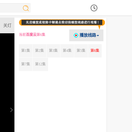
关灯
当前
百度云
第6集
播放线路
第1集
第2集
第3集
第4集
第5集
第6集
第7集
第12集