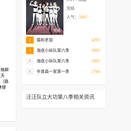
完结
人气：
5843
完结
猫和老鼠
4293
2
海底小纵队第六季
2983
3
海底小纵队第六季
2983
3
性格鲜
辛普森一家第一季
2784
4
（天
a（路
林搜
汪汪队立大功第八季相关资讯