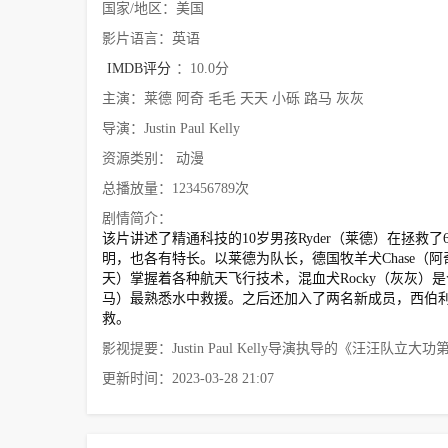
国家/地区：美国
影片语言：英语
IMDB评分
：10.0分
主演：莱德 阿奇 毛毛 天天 小砾 路马 灰灰
导演：Justin Paul Kelly
资源类别： 动漫
总播放量：123456789次
剧情简介：
该片讲述了精通科技的10岁男孩Ryder（莱德）在拯
明，也各有特长。以莱德为队长，德国牧羊犬Chase（阿奇
天）掌握着各种航天飞行技术，混血犬Rocky（灰灰）是
马）最熟悉水中救援。之后还加入了两名新成员，西伯利亚雪橇
救。
影视提要：Justin Paul Kelly导演执导的《汪汪
更新时间：2023-03-28 21:07