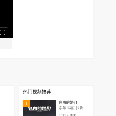
热门视频推荐
自由的她们
1
索菲-玛丽·拉鲁伊,奥维迪
2021 / 法国