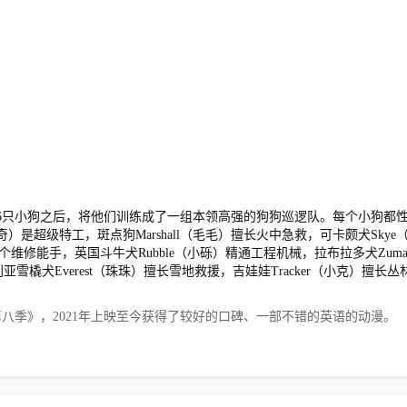
救了6只小狗之后，将他们训练成了一组本领高强的狗狗巡逻队。每个小狗都
）是超级特工，斑点狗Marshall（毛毛）擅长火中急救，可卡颇犬Skye
个维修能手，英国斗牛犬Rubble（小砾）精通工程机械，拉布拉多犬Zum
犬Everest（珠珠）擅长雪地救援，吉娃娃Tracker（小克）擅长丛
队立大功第八季》，2021年上映至今获得了较好的口碑、一部不错的英语的动漫。