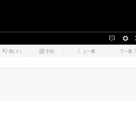
踩(
0
)
手机
上一集
下一集