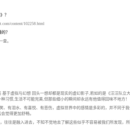
季》？
m/content/102258.html
播的？
一查。
 基于虚拟与幻想 回头一想却都是现实的虚幻影子,若如的是《汪汪队立
种习惯,生活不可能完美,但那些细小的瞬间却永远有他值得回味不地方！
导的影片，有欢笑、有泪水、有喜悦、有悲伤，虚拟世界中的感情是多彩的，并不同于
后会觉得更加舒畅。
，往往是融入进去，不知不觉地去了解这些似乎不容易被我们所发现，所