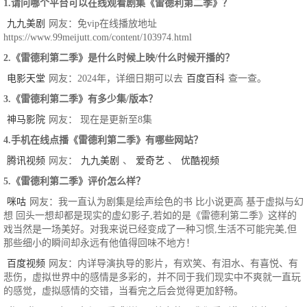
1.请问哪个平台可以在线观看剧集《雷德利第二季》？
九九美剧
网友：免vip在线播放地址
https://www.99meijutt.com/content/103974.html
2.《雷德利第二季》是什么时候上映/什么时候开播的？
电影天堂
网友：2024年，详细日期可以去
百度百科
查一查。
3.《雷德利第二季》有多少集/版本？
神马影院
网友： 现在是更新至8集
4.手机在线点播《雷德利第二季》有哪些网站？
腾讯视频
网友：
九九美剧
、
爱奇艺
、
优酷视频
5.《雷德利第二季》评价怎么样？
咪咕
网友：我一直认为剧集是绘声绘色的书 比小说更高 基于虚拟与幻
想 回头一想却都是现实的虚幻影子,若如的是《雷德利第二季》这样的
戏当然是一场美好。对我来说已经变成了一种习惯,生活不可能完美,但
那些细小的瞬间却永远有他值得回味不地方！
百度视频
网友：内详导演执导的影片，有欢笑、有泪水、有喜悦、有
悲伤，虚拟世界中的感情是多彩的，并不同于我们现实中不爽就一直玩
的感觉，虚拟感情的交错，当看完之后会觉得更加舒畅。