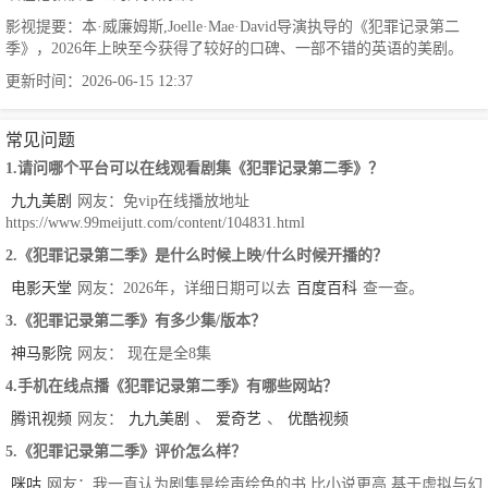
影视提要：本·威廉姆斯,Joelle·Mae·David导演执导的《犯罪记录第二
季》，2026年上映至今获得了较好的口碑、一部不错的英语的美剧。
更新时间：2026-06-15 12:37
常见问题
1.请问哪个平台可以在线观看剧集《犯罪记录第二季》？
九九美剧
网友：免vip在线播放地址
https://www.99meijutt.com/content/104831.html
2.《犯罪记录第二季》是什么时候上映/什么时候开播的？
电影天堂
网友：2026年，详细日期可以去
百度百科
查一查。
3.《犯罪记录第二季》有多少集/版本？
神马影院
网友： 现在是全8集
4.手机在线点播《犯罪记录第二季》有哪些网站？
腾讯视频
网友：
九九美剧
、
爱奇艺
、
优酷视频
5.《犯罪记录第二季》评价怎么样？
咪咕
网友：我一直认为剧集是绘声绘色的书 比小说更高 基于虚拟与幻