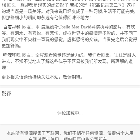
想 回头一想却都是现实的虚幻影子,若如的是《犯罪记录第二季》这样
的戏当然是一场美好。对我来说已经变成了一种习惯,生活不可能完美,
但那些细小的瞬间却永远有他值得回味不地方！
百度视频
网友：本·威廉姆斯,Joelle·Mae·David导演执导的影片，有欢
笑、有泪水、有喜悦、有悲伤，虚拟世界中的感情是多彩的，并不同于
我们现实中不爽就一直玩的感觉，虚拟感情的交错，当看完之后会觉得
更加舒畅。
哔哩哔哩
网友：全程观看感觉还是给力的。我们看剧集，往往是融入
进去，不知不觉地去了解这些似乎不容易被我们所发现，所理解的道
理！
更多相关话题请持续关注本站，敬请期待。
影评
评论加载中...
本站所有资源搜集于互联网，我们不储存任何资源。仅提供个人用
户测试宽带使用，版权归原电影公司所有。