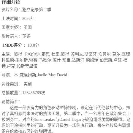
详细介绍
影片名称：犯罪记录第二季
上映时间：2026年
国家/地区：英国
影片语言：英语
IMDB评分
：10.0分
主演：彼得·卡帕尔迪,邵恩·杜里,彼得·苏利文,斯蒂芬·坎贝尔·莫尔,查理·
科里德-米尔斯,琳赛·马歇尔,库什·珍宝,达斯汀·德姆瑞·伯恩斯,卢瑟·福
特,卢克·帕斯夸里诺
导演：本·威廉姆斯,Joelle·Mae·David
资源类别： 美剧
总播放量：123456789次
剧情简介：
这是一部强有力的角色驱动型惊悚剧，设定在当代伦敦的中心，探
讨了真相悬而未决时的执法困境。第二季中，当一名青年在政治集会上
被刺身亡，对立的June Lenker与Daniel Hegarty被迫组成脆弱的联盟。这
场始于追捕凶手的行动，逐渐升级为一场卧底行动，旨在挫败极右翼组
织在伦敦核心区的炸弹阴谋。