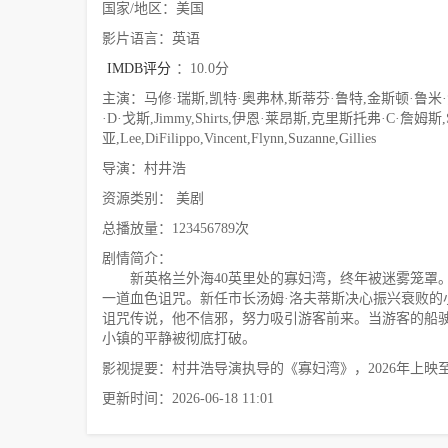
国家/地区：美国
影片语言：英语
IMDB评分
：10.0分
主演：马修·瑞斯,凯特·奥弗林,斯蒂芬·鲁特,金斯顿·鲁米·索斯
·D·戈斯,Jimmy,Shirts,伊恩·莱昂斯,克里斯托弗·C·詹姆斯,Shawn
亚,Lee,DiFilippo,Vincent,Flynn,Suzanne,Gillies
导演：村井浩
资源类别： 美剧
总播放量：123456789次
剧情简介：
新英格兰外海40英里处的寡妇湾，终年被迷雾笼罩。
一道血色诅咒。新任市长汤姆·洛夫蒂斯决心振兴衰败
诅咒传说，他不信邪，努力吸引游客前来。当游客的船
小镇的平静被彻底打破。
影视提要：村井浩导演执导的《寡妇湾》，2026年上
更新时间：2026-06-18 11:01