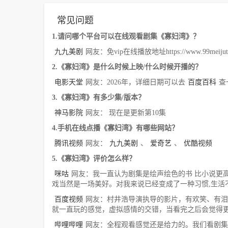
常见问题
1.请问哪个平台可以在线观看剧集《寡妇湾》？
九九美剧
网友：免vip在线播放地址https://www.99meijutt.co
2.《寡妇湾》是什么时候上映/什么时候开播的？
电影天堂
网友：2026年，详细日期可以去
百度百科
查
3.《寡妇湾》有多少集/版本？
神马影院
网友： 现在是更新第10集
4.手机在线点播《寡妇湾》有哪些网站？
腾讯视频
网友：
九九美剧
、
爱奇艺
、
优酷视频
5.《寡妇湾》评价怎么样？
咪咕
网友：我一直认为剧集是绘声绘色的书 比小说更高
戏当然是一场美好。对我来说已经变成了一种习惯,生活
百度视频
网友：村井浩导演执导的影片，有欢笑、有泪
就一直玩的感觉，虚拟感情的交错，当看完之后会觉得
哔哩哔哩
网友：全程观看感觉还是给力的。我们看剧集