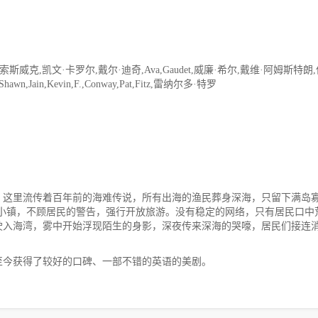
威克,凯文·卡罗尔,戴尔·迪奇,Ava,Gaudet,威廉·希尔,戴维·阿姆斯特朗
,Jain,Kevin,F.,Conway,Pat,Fitz,雷纳尔多·特罗
这里流传着百年前的海难传说，所有出海的渔民葬身深海，只留下满岛
的小镇，不顾居民的警告，强行开放旅游。没有稳定的网络，只有居民口中
驶入海湾，雾中开始浮现陌生的身影，深夜传来深海的哭嚎，居民们接连
映至今获得了较好的口碑、一部不错的英语的美剧。