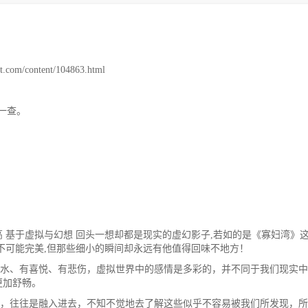
m/content/104863.html
一查。
 基于虚拟与幻想 回头一想却都是现实的虚幻影子,若如的是《寡妇湾》
不可能完美,但那些细小的瞬间却永远有他值得回味不地方！
水、有喜悦、有悲伤，虚拟世界中的感情是多彩的，并不同于我们现实中
更加舒畅。
，往往是融入进去，不知不觉地去了解这些似乎不容易被我们所发现，所