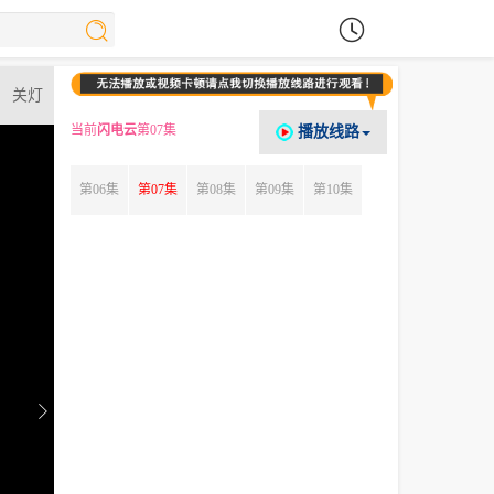
关灯
当前
闪电云
第07集
播放线路
第06集
第07集
第08集
第09集
第10集