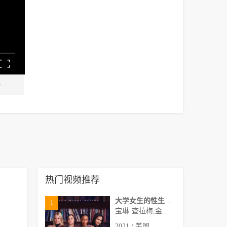
热门视频推荐
大学女生的性生活第一季
1
宝琳·查拉梅,金伯利·马图拉,米多莉·弗朗西斯,劳伦·斯宾瑟,史蒂芬·瓜里诺,卡维·拉德尼尔,马特·马洛伊,嘉文·莱特伍德,肯尼迪·利·斯洛克姆,马修·戈尔德,莱西·哈特塞尔,罗布·许贝尔,莱克斯·金,佩吉·陆,雪莉·谢波德,妮可·沙利文,吉利安·阿美娜特
2021 / 美国