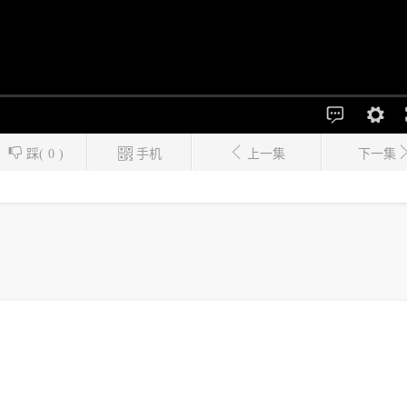
踩(
0
)
手机
上一集
下一集