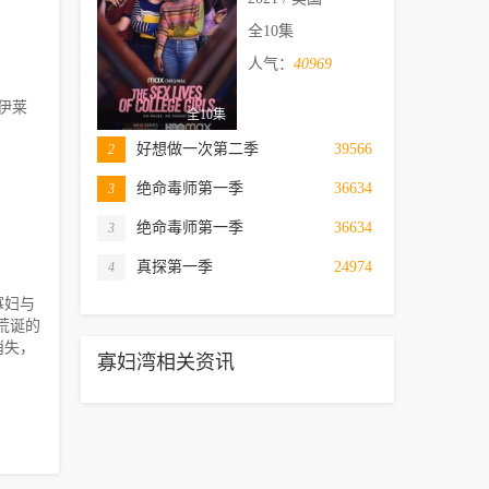
全10集
人气：
40969
,伊莱
全10集
好想做一次第二季
39566
2
绝命毒师第一季
36634
3
绝命毒师第一季
36634
3
真探第一季
24974
4
寡妇与
荒诞的
消失，
寡妇湾相关资讯