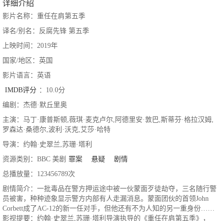
详细介绍
影片名称：重任在肩第五季
译名/别名：反腐先锋 第五季
上映时间：2019年
国家/地区：英国
影片语言：英语
IMDB评分
：10.0分
编剧：杰德·默丘里奥
主演：马丁·康普斯顿,薇琪·麦克卢尔,阿德里安·敦巴,斯蒂芬·格拉汉姆,
罗森达·桑德尔,波利·沃克,艾莎·哈特
导演：约翰·史翠兰,苏珊·塔利
资源类别：BBC 美剧
罪案
悬疑
剧情
总播放量：123456789次
剧情简介：一批毒品在警方押运途中被一伙蒙面歹徒劫夺，三名随行警
员被害，种种迹象显示警方内部有人走漏消息。蒙面团伙的首领John
Corbett成了AC-12的新一任对手，但他还有不为人知的另一重身份……
影视提要：约翰·史翠兰,苏珊·塔利导演执导的《重任在肩第五季》，