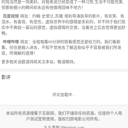
的戏当然是一场美好。对我来说已经变成了一种习惯,生活不可能完美,
但那些细小的瞬间却永远有他值得回味不地方！
百度视频
网友：约翰·史翠兰,苏珊·塔利导演执导的影片，有欢笑、有
泪水、有喜悦、有悲伤，虚拟世界中的感情是多彩的，并不同于我们现
实中不爽就一直玩的感觉，虚拟感情的交错，当看完之后会觉得更加舒
畅。
哔哩哔哩
网友：全程每集60分钟的观看感觉还是给力的。我们看剧
集，往往是融入进去，不知不觉地去了解这些似乎不容易被我们所发
现，所理解的道理！
更多相关话题请持续关注本站，敬请期待。
影评
评论加载中...
本站所有资源搜集于互联网，我们不储存任何资源。仅提供个人用
户测试宽带使用，版权归原电影公司所有。
九九美剧 99meijutt.com