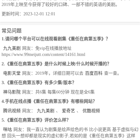
2019年上映至今获得了较好的口碑、一部不错的英语的美剧。
更新时间：2023-12-01 12:01
常见问题
1.请问哪个平台可以在线观看剧集《重任在肩第五季》？
九九美剧
网友：免vip在线播放地址
https://www.99meijutt.com/content/14161.html
2.《重任在肩第五季》是什么时候上映/什么时候开播的？
电影天堂
网友：2019年，详细日期可以去
百度百科
查一查。
3.《重任在肩第五季》有多少集/版本？
神马影院
网友：共6集 每集60分钟 现在是全6集
4.手机在线点播《重任在肩第五季》有哪些网站？
腾讯视频
网友：
九九美剧
、
爱奇艺
、
优酷视频
5.《重任在肩第五季》评价怎么样？
咪咕
网友：我一直认为剧集是绘声绘色的书 比小说更高 基于虚拟与幻
想 回头一想却都是现实的虚幻影子,若如的是《重任在肩第五季》这样