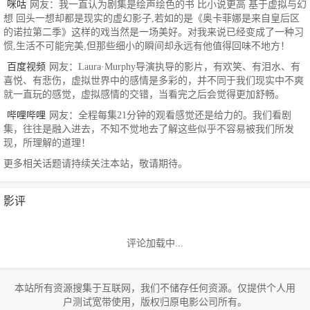
咪咕
网友：我一直认为剧集是绘声绘色的书 比小说更高 基于虚拟与幻
想 回头一想却都是现实的虚幻影子,若如的是《奥卡菲娜是来自皇后区
的诺拉第二季》这样的戏当然是一场美好。对我来说已经变成了一种习
惯,生活不可能完美,但那些细小的瞬间却永远有他值得回味不地方！
百度视频
网友：Laura·Murphy导演执导的影片，有欢笑、有泪水、有
喜悦、有悲伤，虚拟世界中的感情是多彩的，并不同于我们现实中不爽
就一直玩的感觉，虚拟感情的交错，当看完之后会觉得更加舒畅。
哔哩哔哩
网友：全程每集21分钟的观看感觉还是给力的。我们看剧
集，往往是融入进去，不知不觉地去了解这些似乎不容易被我们所发
现，所理解的道理！
更多相关话题请持续关注本站，敬请期待。
影评
评论加载中...
本站所有资源搜集于互联网，我们不储存任何资源。仅提供个人用
户测试宽带使用，版权归原电影公司所有。