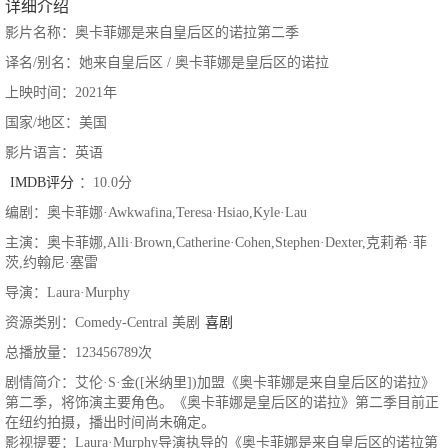
详细介绍
影片名称：奥卡菲娜是来自皇后区的诺拉第二季
译名/别名：她来自皇后区 / 奥卡菲娜是皇后区的诺拉
上映时间：2021年
国家/地区：美国
影片语言：英语
IMDB评分
：10.0分
编剧：奥卡菲娜·Awkwafina,Teresa·Hsiao,Kyle·Lau
主演：奥卡菲娜,Alli·Brown,Catherine·Cohen,Stephen·Dexter,克莉希·菲
茨,约翰尼·塞雷
导演：Laura·Murphy
资源类别：Comedy-Central 美剧
喜剧
总播放量：123456789次
剧情简介：艾伦·S·金([米纳里])加盟《奥卡菲娜是来自皇后区的诺拉》
第二季，将饰演主要角色。《奥卡菲娜是皇后区的诺拉》第二季目前正
在纽约拍摄，播出时间尚未确定。
影视提要：Laura·Murphy导演执导的《奥卡菲娜是来自皇后区的诺拉第