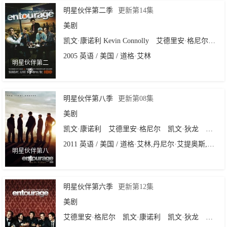
明星伙伴第二季
更新第14集
美剧
凯文·康诺利 Kevin Connolly
艾德里安·格尼尔
凯
2005 英语 / 美国 / 道格·艾林
明星伙伴第二
季
明星伙伴第八季
更新第08集
美剧
凯文·康诺利
艾德里安·格尼尔
凯文·狄龙
杰瑞·
2011 英语 / 美国 / 道格·艾林,丹尼尔·艾提奥斯,罗杰·昆宝,大卫·努特尔,凯文·康诺利
明星伙伴第八
季
明星伙伴第六季
更新第12集
美剧
艾德里安·格尼尔
凯文·康诺利
凯文·狄龙
杰瑞·