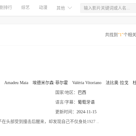
剧排行
综艺
动漫
其他
共找到
“1”
个相
o
Amadeu Maia
埃德米尔森·菲尔霍
Valéria Vitoriano
法比奥·拉戈
杜杜·阿泽
国家/地区：
巴西
语言/字幕：
葡萄牙语
更新时间：
2024-11-15
在头部受到撞击后醒来，却发现自己不仅身处1927 ..