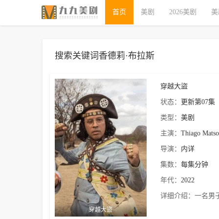
首页
美剧
2026美剧
美
搜索关键词香德莉·布拉斯
穿越大盜
状态：
更新第07集
类型：
美剧
主演：
Thiago Mats
导演：
内详
集数：
每集分钟
年代：
2022
详细介绍：
一名男子
穿越大盜