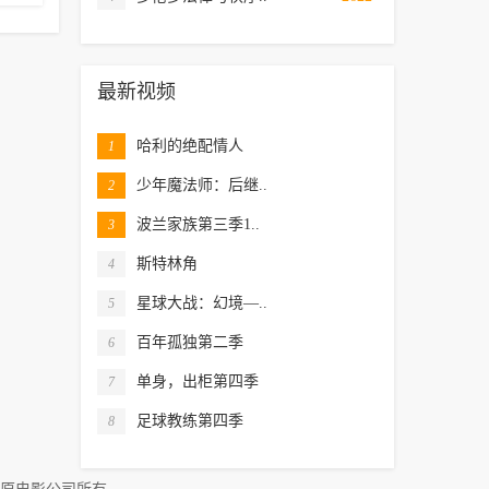
最新视频
哈利的绝配情人
1
少年魔法师：后继..
2
波兰家族第三季1..
3
斯特林角
4
星球大战：幻境—..
5
百年孤独第二季
6
单身，出柜第四季
7
足球教练第四季
8