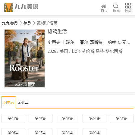
首页
搜索
分类
九九美剧
美剧
视频详情页
雄鸡生活
史蒂夫·卡瑞尔
菲尔·邓斯特
约翰·C·麦金雷
2026 / 美国 / 比尔·劳伦斯,马特·塔尔西斯
无尽云
闪电云
第01集
第02集
第03集
第04集
第05集
第06集
第07集
第08集
第09集