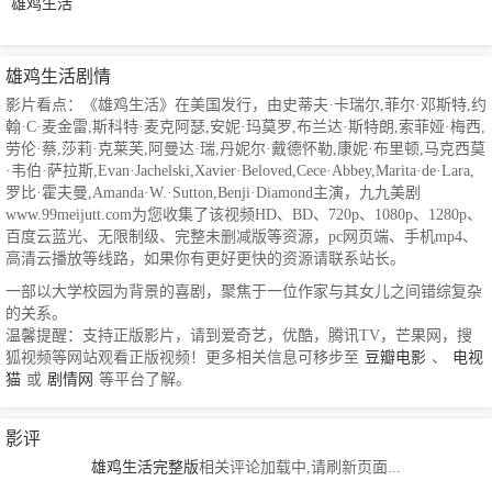
雄鸡生活
雄鸡生活剧情
影片看点：《雄鸡生活》在美国发行，由史蒂夫·卡瑞尔,菲尔·邓斯特,约
翰·C·麦金雷,斯科特·麦克阿瑟,安妮·玛莫罗,布兰达·斯特朗,索菲娅·梅西,
劳伦·蔡,莎莉·克莱芙,阿曼达·瑞,丹妮尔·戴德怀勒,康妮·布里顿,马克西莫
·韦伯·萨拉斯,Evan·Jachelski,Xavier·Beloved,Cece·Abbey,Marita·de·Lara,
罗比·霍夫曼,Amanda·W.·Sutton,Benji·Diamond主演，九九美剧
www.99meijutt.com为您收集了该视频HD、BD、720p、1080p、1280p、
百度云蓝光、无限制级、完整未删减版等资源，pc网页端、手机mp4、
高清云播放等线路，如果你有更好更快的资源请联系站长。
一部以大学校园为背景的喜剧，聚焦于一位作家与其女儿之间错综复杂
的关系。
温馨提醒：支持正版影片，请到爱奇艺，优酷，腾讯TV，芒果网，搜
狐视频等网站观看正版视频！更多相关信息可移步至
豆瓣电影
、
电视
猫
或
剧情网
等平台了解。
影评
雄鸡生活完整版
相关评论加载中,请刷新页面...