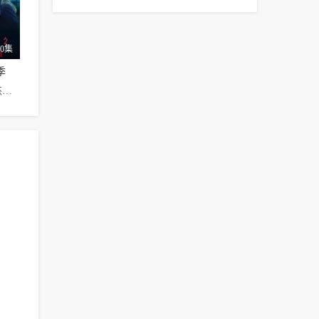
10集
季
林赛·艾利夫,杰森·贝特曼,里克·佩雷斯,Hannah·Alline,Felicia·Andes,Jackson·Beals,Nelson·Bonilla,Sandy·Givelber,Ian·Gregg,Trevor·Long,Mariana·Novak