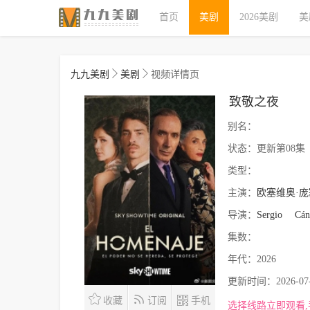
首页
美剧
2026美剧
美
九九美剧
美剧
视频详情页
致敬之夜
别名：
状态：
更新第08集
类型：
主演：
欧塞维奥·庞
导演：
Sergio
Cán
集数：
年代：
2026
更新时间：
2026-07
收藏
订阅
手机
选择线路立即观看