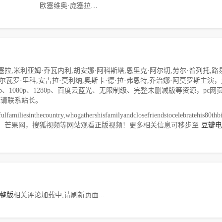
欧塞维奥·庞塞拉,米利亚姆·乔瓦内利,胡安娜·阿科斯塔,恩里克·阿尔切,劳尔·普列托,路易斯·托萨尔,María,Luisa,Mayol,埃尔莎·帕塔奇,马努·里奥斯,阿尔瓦罗·里科,安吉拉·莫利纳,奥斯卡·德·拉·弗恩特,乔治娜·阿莫罗斯
,米利亚姆·乔瓦内利,胡安娜·阿科斯塔,恩里克·阿尔切,劳尔·普列托,路
·里奥斯,阿尔瓦罗·里科,安吉拉·莫利纳,奥斯卡·德·拉·弗恩特,乔治娜·阿莫罗斯主演
、720p、1080p、1280p、百度云蓝光、无限制级、完整未删减版等资源，pc网
源请联系站长。
ulfamiliesinthecountry,whogathershisfamilyandclosefriendstocelebratehis80thb
，芒果网，搜狐视频等网站观看正版视频！更多相关信息可移步至
豆瓣电
整版
相关评论加载中,请刷新页面...