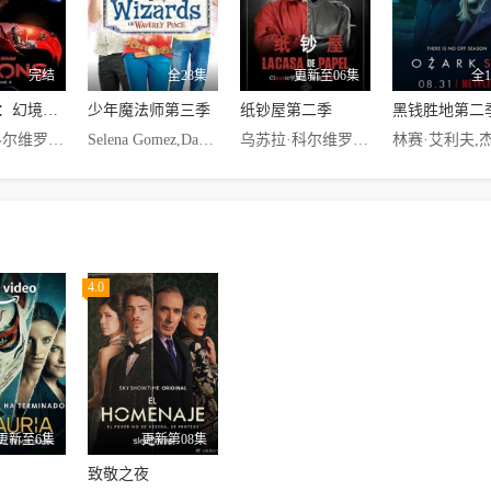
完结
全28集
更新至06集
全
星球大战：幻境第二季
少年魔法师第三季
纸钞屋第二季
黑钱胜地第二
乌苏拉·科尔维罗,路易斯·托萨尔,碧碧·凯芙,查瑞莎·钱德兰,丹尼斯·劳森,玛克辛·皮克,Alex,Connolly,Angelica,Huston,伊娃·惠塔克,茉莉·麦克凯恩,Niamh,Moyles,Noah,Rafferty,莉蕾特·杜贝,内拉吉·卡比,Rajeev,Raj,Sonal,Kushal,Sumanto,Ray,辛西娅·艾莉佛,Dineo,Du,Toti,Faith,Baloy
Selena Gomez,David Henrie,Jake T. Austin,Maria Canals-Barrera,David DeLuise
乌苏拉·科尔维罗,帕科·图斯,佩德罗·阿隆索,米盖尔·赫尔南,伊西娅尔·伊图诺,恩里克·阿尔切
4.0
更新至6集
更新第08集
致敬之夜