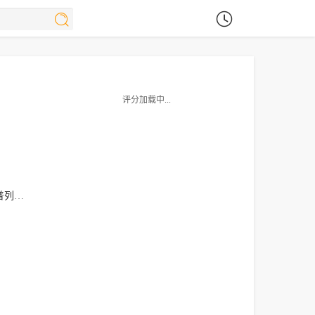
评分加载中...
列托
路易斯·托萨尔
María
Luisa
Mayol
埃尔莎·帕塔奇
马努