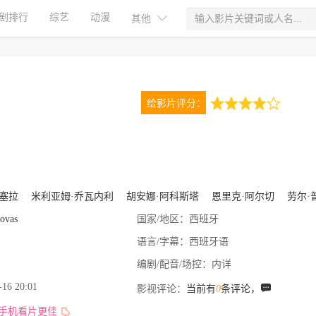
剧排行
综艺
动漫
其他
给影片评分：
4.0
1次评分
塞拉
米利亚姆·乔瓦内利
胡安娜·阿科斯塔
恩里克·阿尔切
劳尔·普
ovas
国家/地区：
西班牙
语言/字幕：
西班牙语
编剧/配音/场控：
内详
-16 20:01
影视评论：
当前有
0
条评论，
,手机看片更佳