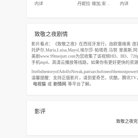
内详
丹妮拉·维加,安东尼娅·泽格斯,玛丽安娜·迪·吉拉莫,阿尔佛莱德·卡斯特罗
内详
致敬之夜剧情
影片看点：《致敬之夜》在西班牙发行，由欧塞维奥·庞塞拉
托萨尔,María,Luisa,Mayol,埃尔莎·帕塔奇,马努
美剧www.99meijutt.com为您收集了该视频HD、BD
手机mp4、高清云播放等线路，如果你有更好更快的资
IttellsthestoryofAdolfoNovak,patriarchofoneofthemostpowerf
温馨提醒：支持正版影片，请到爱奇艺，优酷，腾讯TV
电视猫
或
剧情网
等平台了解。
影评
致敬之夜完