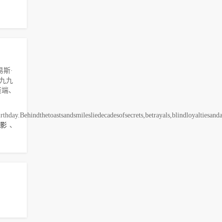
易斯·
，九九
页端、
irthday.Behindthetoastsandsmilesliedecadesofsecrets,betrayals,blindloyaltie
影
、