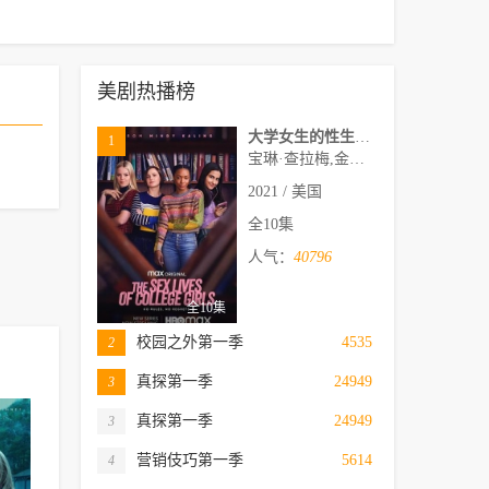
美剧热播榜
大学女生的性生活第一季
1
宝琳·查拉梅,金伯利·马图拉,米多莉·弗朗西斯,劳伦·斯宾瑟,史蒂芬·瓜里诺,卡维·拉德尼尔,马特·马洛伊,嘉文·莱特伍德,肯尼迪·利·斯洛克姆,马修·戈尔德,莱西·哈特塞尔,罗布·许贝尔,莱克斯·金,佩吉·陆,雪莉·谢波德,妮可·沙利文,吉利安·阿美娜特
2021 / 美国
全10集
人气：
40796
全10集
校园之外第一季
4535
2
真探第一季
24949
3
真探第一季
24949
3
营销伎巧第一季
5614
4