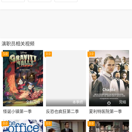
演职员相关视频
5.0
0.0
3.0
全剧完结
本季终
完结
怪诞小镇第一季
反恐也疯狂第二季
夏利特医院第一季
0.0
0.0
0.0