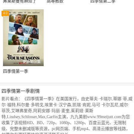
弗莱斯曼有麻烦了
高等教欲
四季情第二季
4.0
更新第08集
四季情第一季
四季情第一季剧情
影片看点：《四季情第一季》在美国发行，由史蒂夫·卡瑞尔,蒂娜·菲,威
尔·福特,科尔曼·多明戈,埃里卡·汉宁森,凯瑞·肯妮,马可·卡尔瓦尼,威尔·
菲茨,艾琳弗里奇,阿莉安娜·玛丽·麦奎,茱莉娅·莱斯
特,Lindsey,Schlosser,Max,Garfin主演，九九美剧www.99meijutt.com为您
收集了该视频HD、BD、720p、1080p、1280p、百度云蓝光、无限制
级、完整未删减版等资源，pc网页端、手机mp4、高清云播放等线路，