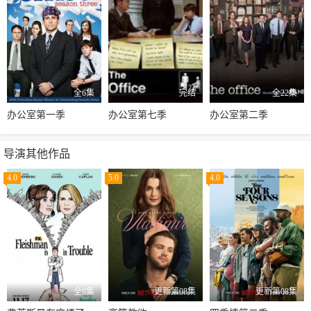
全6集
完结
全22集
办公室第一季
办公室第七季
办公室第二季
导演其他作品
4.0
5.0
4.0
全8集
更新第08集
更新第08集