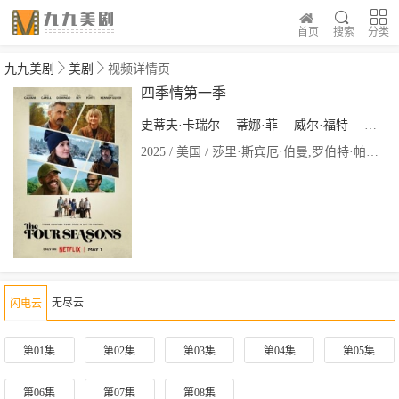
首页
搜索
分类
九九美剧
美剧
视频详情页
四季情第一季
史蒂夫·卡瑞尔
蒂娜·菲
威尔·福特
科尔曼
2025 / 美国 / 莎里·斯宾厄·伯曼,罗伯特·帕西尼
无尽云
闪电云
第01集
第02集
第03集
第04集
第05集
第06集
第07集
第08集