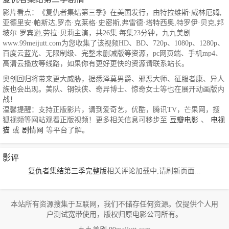
影片看点：《复仇者集结第三季》在美国发行，由特拉维斯·威林厄姆,
亚德里安·帕斯达,罗杰·克莱格·史密斯,弗雷德·塔特西奥,特罗伊·贝克,邦
坡尔·罗宾逊,劳拉·贝莉主演，共26集 每集23分钟，九九美剧
www.99meijutt.com为您收集了该视频HD、BD、720p、1080p、1280p、
百度云蓝光、无限制级、完整未删减版等资源，pc网页端、手机mp4、
高清云播放等线路，如果你有更好更快的资源请联系站长。
奥创回归将带来更大威胁，据悉泽莫男爵、邪恶大师、征服者康、异人
族也会出现。美队、钢铁侠、奇异博士、惊奇女士等也在展开动画版内
战！
温馨提醒：支持正版影片，请到爱奇艺，优酷，腾讯TV，芒果网，搜
狐视频等网站观看正版视频！更多相关信息可移步至
豆瓣电影
、
电视
猫
或
剧情网
等平台了解。
影评
复仇者集结第三季完整版
相关评论加载中,请刷新页面...
本站所有资源搜集于互联网，我们不储存任何资源。仅提供个人用
户测试宽带使用，版权归原电影公司所有。