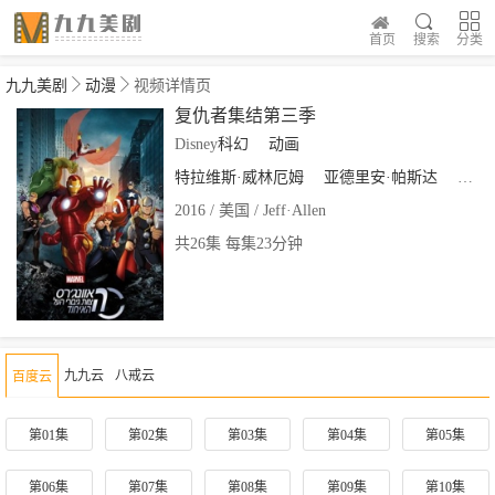
首页
搜索
分类
九九美剧
动漫
视频详情页
复仇者集结第三季
Disney
科幻
动画
特拉维斯·威林厄姆
亚德里安·帕斯达
罗杰
2016 / 美国 / Jeff·Allen
共26集 每集23分钟
九九云
八戒云
百度云
第01集
第02集
第03集
第04集
第05集
第06集
第07集
第08集
第09集
第10集