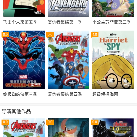
完结
完结
完结
飞出个未来第五季
复仇者集结第一季
小公主苏菲亚第二季
0.0
0.0
4.0
本季终
完结
完结
终极蜘蛛侠第三季
复仇者集结第四季
超级侦探海莉
导演其他作品
0.0
0.0
0.0