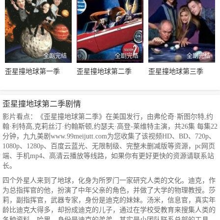
全剧完结
全剧完结
全剧完结
歪星撞地球第一季
歪星撞地球第二季
歪星撞地球第三季
歪星撞地球第二季剧情
影片看点：《歪星撞地球第二季》在美国发行，由弗伦奇·斯图尔特,约
翰·利特高,克莉丝汀·约翰斯顿,约瑟夫·高登-莱维特主演，共26集 每集22
分钟，九九美剧www.99meijutt.com为您收集了该视频HD、BD、720p、
1080p、1280p、百度云蓝光、无限制级、完整未删减版等资源，pc网页
端、手机mp4、高清云播放等线路，如果你有更好更快的资源请联系站
长。
四个外星人来到了地球，化身为所罗门一家研究人类的文化。迪克，作
为总指挥官的他，扮演了中年父亲的角色，并做了大学的物理教授。莎
莉，副指挥官，武器专家，身份是迪克的妹妹。汤米，信息官，真实年
龄比迪克大得多，却扮成迪克的儿子，通过在学校受教育来搜集人类的
各种资料。哈里，身份是迪克的弟弟，其实是小团队联系总部的工具，