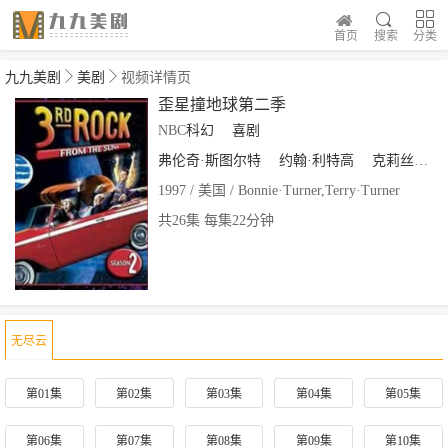
首页
搜索
分类
九九美剧
美剧
视频详情页
歪星撞地球第二季
NBC
科幻
喜剧
弗伦奇·斯图尔特
约翰·利特高
克莉丝汀·约翰斯顿
1997 / 美国 / Bonnie·Turner,Terry·Turner
共26集 每集22分钟
无尽云
第01集
第02集
第03集
第04集
第05集
第06集
第07集
第08集
第09集
第10集