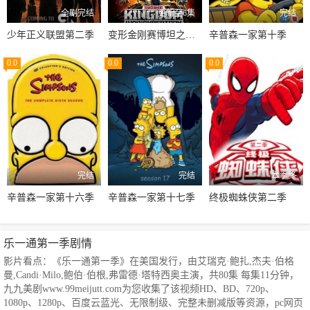
全剧完结
更新至6集
完结
少年正义联盟第二季
变形金刚赛博坦之战第三季
辛普森一家第十季
0.0
0.0
0.0
完结
完结
本季终
辛普森一家第十六季
辛普森一家第十七季
终极蜘蛛侠第二季
乐一通第一季剧情
影片看点：《乐一通第一季》在美国发行，由艾瑞克·鲍扎,杰夫·伯格
曼,Candi·Milo,鲍伯·伯根,弗雷德·塔特西奥主演，共80集 每集11分钟，
九九美剧www.99meijutt.com为您收集了该视频HD、BD、720p、
1080p、1280p、百度云蓝光、无限制级、完整未删减版等资源，pc网页