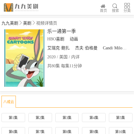
首页
搜索
分类
九九美剧
美剧
视频详情页
乐一通第一季
HBO
喜剧
动画
艾瑞克·鲍扎
杰夫·伯格曼
Candi·Milo
鲍
2020 / 美国 / 内详
共80集 每集11分钟
八戒云
第1集
第2集
第3集
第4集
第5集
第6集
第7集
第8集
第9集
第10集