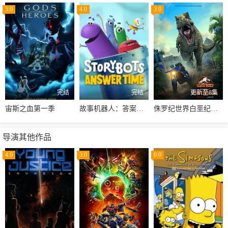
5.0
4.0
3.0
完结
完结
更新至8集
宙斯之血第一季
故事机器人：答案时刻
侏罗纪世界白垩纪营地第二季
导演其他作品
4.0
3.0
0.0