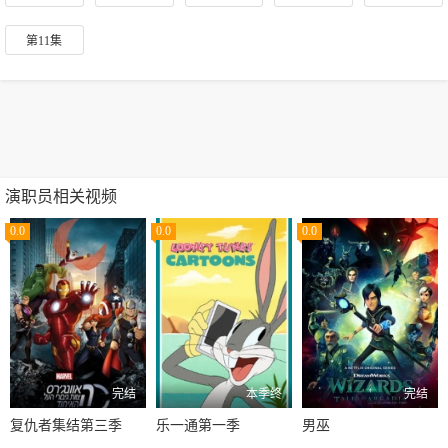
第11集
演职员相关视频
0.0
0.0
0.0
完结
本季终
完结
复仇者集结第三季
乐一通第一季
男巫