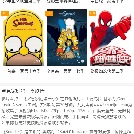
少年正义联盟第二季
变形金刚赛博坦之战第三季
辛普森一家第十季
0.0
0.0
0.0
完结
完结
本季终
辛普森一家第十六季
辛普森一家第十七季
终极蜘蛛侠第二季
窒息家庭第一季剧情
影片看点：《窒息家庭第一季》在其他发行，由德乌拉·基尔万,Gemma-
Leah·Devereux主演，共6集 每集30分钟，九九美剧www.99meijutt.com为
您收集了该视频HD、BD、720p、1080p、1280p、百度云蓝光、无限制
级、完整未删减版等资源，pc网页端、手机mp4、高清云播放等线路，
如果你有更好更快的资源请联系站长。
《Smother》是由凯特·奥瑞丹（KateO"Riordan）执导的爱尔兰惊悚连续