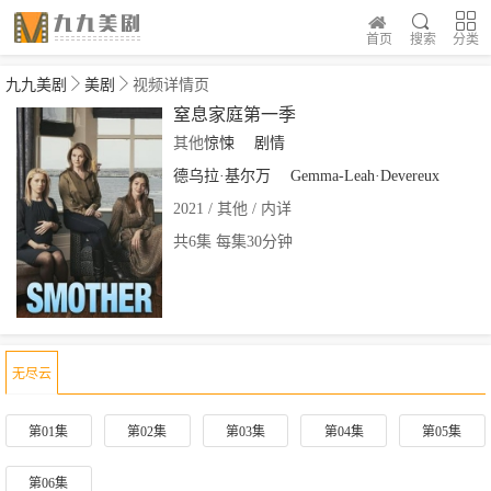
首页
搜索
分类
九九美剧
美剧
视频详情页
窒息家庭第一季
其他
惊悚
剧情
德乌拉·基尔万
Gemma-Leah·Devereux
2021 / 其他 / 内详
共6集 每集30分钟
无尽云
第01集
第02集
第03集
第04集
第05集
第06集