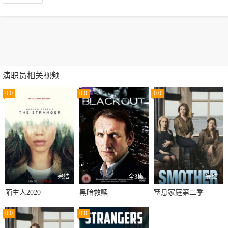
演职员相关视频
0.0
0.0
0.0
完结
全3集
完结
陌生人2020
黑暗救赎
窒息家庭第二季
0.0
0.0