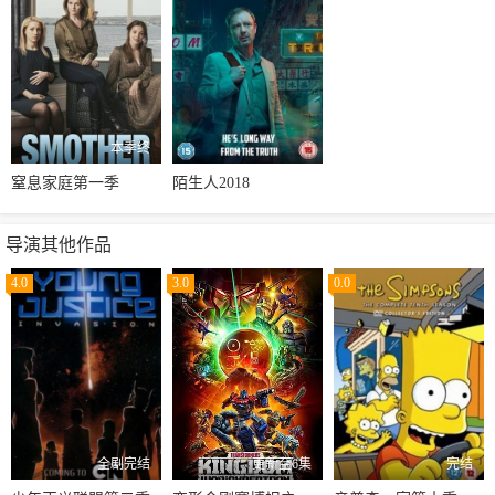
本季终
窒息家庭第一季
陌生人2018
导演其他作品
4.0
3.0
0.0
全剧完结
更新至6集
完结