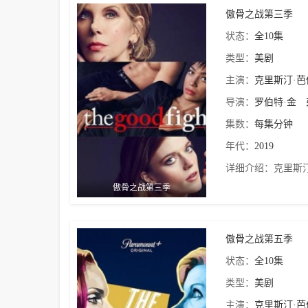
傲骨之战第三季
状态：
全10集
类型：
美剧
主演：
克里斯汀·
导演：
罗伯特·金
集数：
每集分钟
年代：
2019
详细介绍：
克里斯
傲骨之战第三季
傲骨之战第五季
状态：
全10集
类型：
美剧
主演：
克里斯汀·