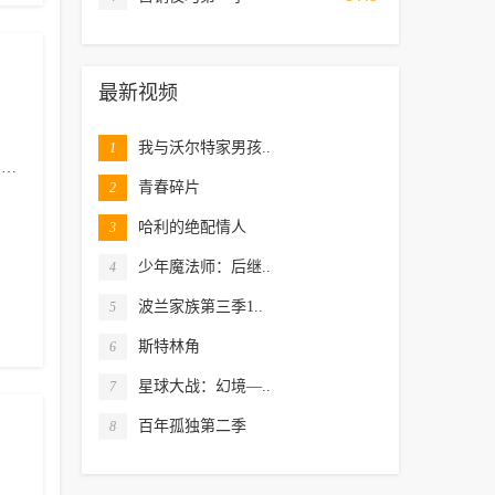
最新视频
我与沃尔特家男孩..
1
卡拉
达伦·博伊德
菲尔·戴维斯
保拉·威尔科克斯
玛丽安
青春碎片
2
哈利的绝配情人
3
少年魔法师：后继..
4
波兰家族第三季1..
5
斯特林角
6
星球大战：幻境—..
7
百年孤独第二季
8