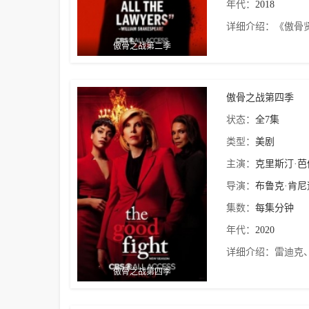
年代：
2018
详细介绍：
《傲骨贤
傲骨之战第二季
傲骨之战第四季
状态：
全7集
类型：
美剧
主演：
克里斯汀·
导演：
布鲁克·肯尼
集数：
每集分钟
年代：
2020
详细介绍：
雷迪克
傲骨之战第四季