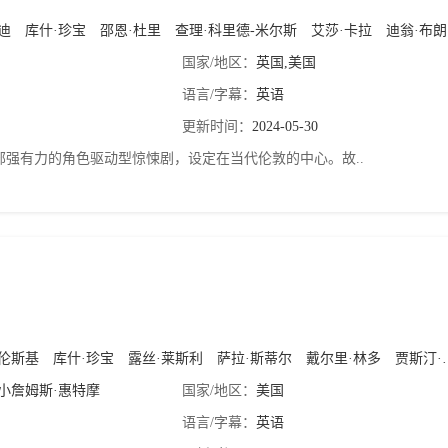
迪
库什·珍宝
邵恩·杜里
查理·科里德-米尔斯
艾莎·卡拉
迪翁·布朗
国家/地区：
英国,美国
语言/字幕：
英语
更新时间：
2024-05-30
部强有力的角色驱动型惊悚剧，设定在当代伦敦的中心。故..
芭伦斯基
库什·珍宝
露丝·莱斯利
萨拉·斯蒂尔
戴尔里·林多
贾斯汀·巴萨
小詹姆斯·惠特摩
国家/地区：
美国
语言/字幕：
英语