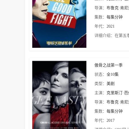
导演：
布鲁克·肯尼
集数：
每集分钟
年代：
2021
详细介绍：
在第五季
傲骨之战第五季
傲骨之战第一季
状态：
全10集
类型：
美剧
主演：
克里斯汀·
导演：
布鲁克·肯尼
集数：
每集分钟
年代：
2017