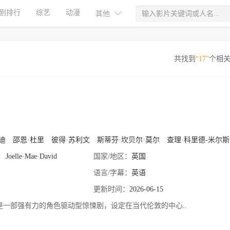
剧排行
综艺
动漫
其他
共找到
“17”
个相
迪
邵恩·杜里
彼得·苏利文
斯蒂芬·坎贝尔·莫尔
查理·科里德-米尔斯
Joelle·Mae·David
国家/地区：
英国
语言/字幕：
英语
更新时间：
2026-06-15
部强有力的角色驱动型惊悚剧，设定在当代伦敦的中心..