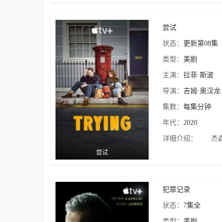
尝试
状态：
更新第08集
类型：
美剧
主演：
拉菲·斯波
导演：
吉姆·奥汉龙
集数：
每集分钟
年代：
2020
详细介绍：
杰森与
尝试
犯罪记录
状态：
7集全
类型：
美剧