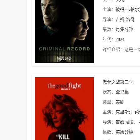
主演：
彼得·卡帕尔
导演：
吉姆·洛奇
集数：
每集分钟
年代：
2024
详细介绍：
这是一
犯罪记录
傲骨之战第二季
状态：
全13集
类型：
美剧
主演：
克里斯汀·
导演：
吉姆·麦凯
集数：
每集分钟