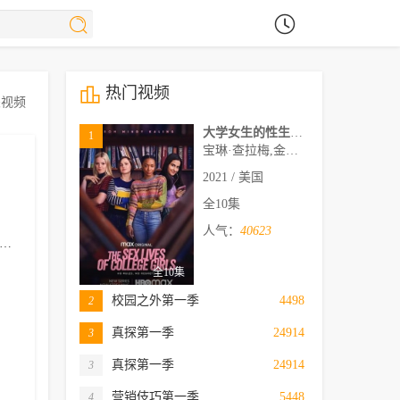
热门视频
关视频
大学女生的性生活第一季
1
宝琳·查拉梅,金伯利·马图拉,米多莉·弗朗西斯,劳伦·斯宾瑟,史蒂芬·瓜里诺,卡维·拉德尼尔,马特·马洛伊,嘉文·莱特伍德,肯尼迪·利·斯洛克姆,马修·戈尔德,莱西·哈特塞尔,罗布·许贝尔,莱克斯·金,佩吉·陆,雪莉·谢波德,妮可·沙利文,吉利安·阿美娜特
2021 / 美国
全10集
人气：
40623
琳赛·马歇尔
库什·珍宝
达斯汀·德姆瑞·伯恩斯
卢瑟·福特
卢克·
全10集
校园之外第一季
4498
2
真探第一季
24914
3
真探第一季
24914
3
营销伎巧第一季
5448
4