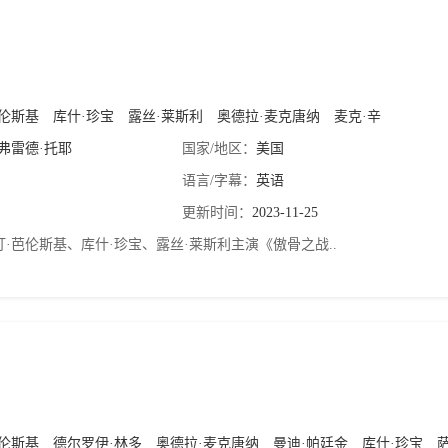
芭伦斯基
库什·珍宝
露丝·莱斯利
奥德拉·麦克唐纳
麦克·辛
弗雷德·托耶
国家/地区：
美国
语言/字幕：
英语
更新时间：
2023-11-25
汀·芭伦斯基、库什·珍宝、露丝·莱斯利主演《傲骨之战..
芭伦斯基
德尔罗伊·林多
奥德拉·麦克唐纳
曼迪·帕廷金
库什·珍宝
萨拉·斯