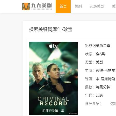
首页
美剧
2026美剧
美
搜索关键词库什·珍宝
犯罪记录第二季
状态：
全8集
类型：
美剧
主演：
彼得·卡帕尔
导演：
本·威廉姆斯
集数：
每集分钟
年代：
2026
详细介绍：
这是一
犯罪记录第二季