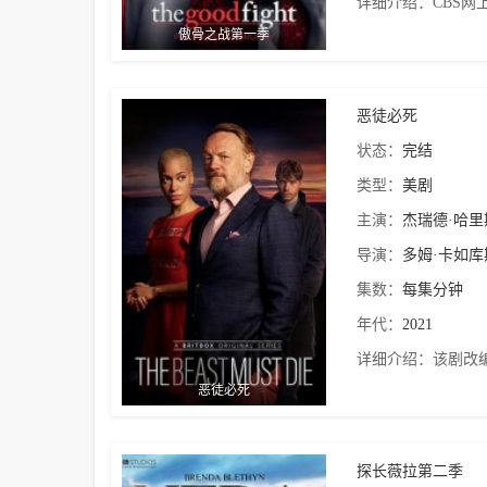
详细介绍：
CBS网上
傲骨之战第一季
恶徒必死
状态：
完结
类型：
美剧
主演：
杰瑞德·哈里
导演：
多姆·卡如库
集数：
每集分钟
年代：
2021
详细介绍：
该剧改编自
恶徒必死
探长薇拉第二季