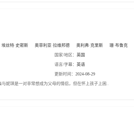
埃丝特·史密斯
奥菲利亚·拉维邦德
奥利弗·克里斯
珊·布鲁克
罗宾·
国家/地区：
英国
语言/字幕：
英语
更新时间：
2024-08-29
妮琪是一对非常想成为父母的情侣，但在怀上孩子上困..