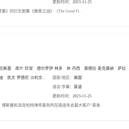
更新时间：
2023-11-25
妻》的衍生剧集《傲骨之战》（The Good Fi..
芭伦斯基
库什·珍宝
德尔罗伊·林多
休·丹西
奥德拉·麦克唐纳
萨拉·斯蒂尔
迪
凯文·罗德尼·沙利文
Tess·Malone
国家/地区：
美国
语言/字幕：
英语
更新时间：
2023-11-25
、博斯曼和洛克哈特律师事务所在接连失去最大客户“真香..