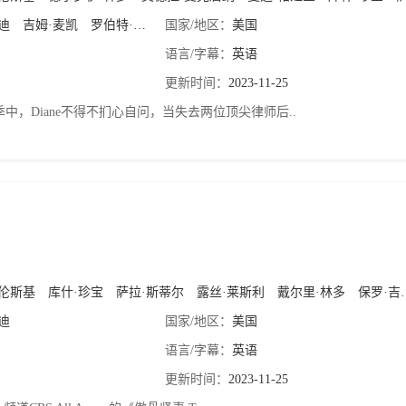
迪
吉姆·麦凯
罗伯特·金
卡丽·普雷斯顿
国家/地区：
美国
语言/字幕：
英语
更新时间：
2023-11-25
中，Diane不得不扪心自问，当失去两位顶尖律师后..
芭伦斯基
库什·珍宝
萨拉·斯蒂尔
露丝·莱斯利
戴尔里·林多
保罗·吉尔福伊尔
迪
国家/地区：
美国
语言/字幕：
英语
更新时间：
2023-11-25