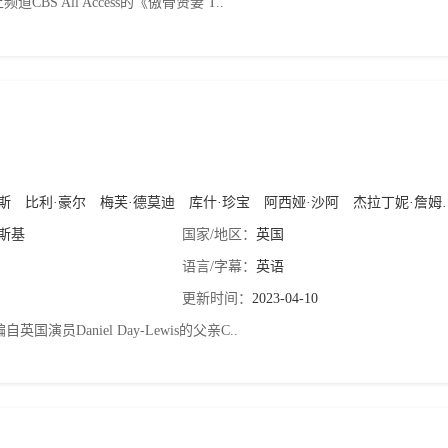
频道CBS All Access的《傲骨贤妻 T..
斯
比利·豪尔
梅芙·德莫迪
库什·珍宝
阿西娅·沙阿
杰拉丁妮·詹姆斯
斯基
国家/地区：
英国
语言/字幕：
英语
更新时间：
2023-04-10
英国演员Daniel Day-Lewis的父亲C..