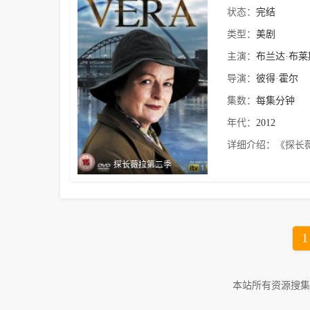
状态：
完结
类型：
美剧
主演：
布兰达·布莱
导演：
彼得·霍尔
集数：
每集分钟
年代：
2012
详细介绍：
《探长薇
探长薇拉第二季
1
本站所有资源搜集