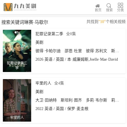
首页
搜索
分类
共找到
“10”
个相关视频
搜索关键词琳赛·马歇尔
犯罪记录第二季
全8集
美剧
彼得·卡帕尔迪
邵恩·杜里
彼得·苏利文
斯蒂芬·坎贝尔·莫尔
2026 英语 / 英国 / 本·威廉姆斯,Joelle·Mae·David
犯罪记录第二
季
牢里的人
全4集
美剧
大卫·田纳特
斯坦利·图齐
多莉·韦尔斯
莉迪娅·韦斯特
2022 英语 / 英国 / 保罗·麦圭根
牢里的人