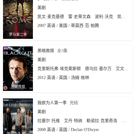
美剧
凯文·麦克基德
雷·史蒂文森
波利·沃克
凯瑞·康顿
2007 英语 / 美国 / 蒂莫西·范·帕腾
罗马第二季
黑暗救赎
全3集
美剧
克里斯托弗·埃克莱斯顿
德乌拉·基尔万
艾文·布莱纳
2012 英语 / 英国 / 汤姆·格林
黑暗救赎
我欲为人第一季
完结
美剧
拉塞尔·托维
艾丹·特纳
勒诺拉·克里奇洛
西妮德
2008 英语 / 英国 / Declan O'Dwyer
我欲为人第一