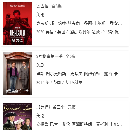
德古拉
全3集
美剧
克拉斯·邦
约翰·赫夫南
多莉·韦尔斯
乔安娜·斯坎伦
2020 英语 / 英国 / 强尼·坎贝尔,达蒙·托马斯,保罗·麦圭根
德古拉
9号秘事第一季
全6集
美剧
里斯·谢尔史密斯
史蒂夫·佩姆伯顿
露西·卡瓦利耶罗
2014 英 / 英国 / 大卫·科尔
9号秘事第一季
加罗律师第三季
完结
美剧
安德鲁·巴肯
艾伦·阿姆斯特朗
麦考利·卡尔金
琳