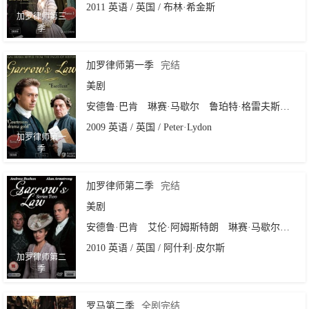
2011 英语 / 英国 / 布林·希金斯
加罗律师第三
季
加罗律师第一季
完结
美剧
安德鲁·巴肯
琳赛·马歇尔
鲁珀特·格雷夫斯
艾丹
2009 英语 / 英国 / Peter·Lydon
加罗律师第一
季
加罗律师第二季
完结
美剧
安德鲁·巴肯
艾伦·阿姆斯特朗
琳赛·马歇尔
鲁珀
2010 英语 / 英国 / 阿什利·皮尔斯
加罗律师第二
季
罗马第二季
全剧完结