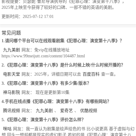
影视提要：贝瑟妮·鲁尼导演执导的《犯罪心理：演变第十八季》，
2025年上映至今获得了较好的口碑、一部不错的英语的美剧。
更新时间：2025-07-12 17:01
常见问题
1.请问哪个平台可以在线观看剧集《犯罪心理：演变第十八季》？
九九美剧
网友：免vip在线播放地址
https://www.99meijutt.com/content/104487.html
2.《犯罪心理：演变第十八季》是什么时候上映/什么时候开播的？
电影天堂
网友：2025年，详细日期可以去
百度百科
查一查。
3.《犯罪心理：演变第十八季》有多少集/版本？
神马影院
网友： 现在是更新第10集
4.手机在线点播《犯罪心理：演变第十八季》有哪些网站？
腾讯视频
网友：
九九美剧
、
爱奇艺
、
优酷视频
5.《犯罪心理：演变第十八季》评价怎么样？
咪咕
网友：我一直认为剧集是绘声绘色的书 比小说更高 基于虚拟与幻
想 回头一想却都是现实的虚幻影子,若如的是《犯罪心理：演变第十八