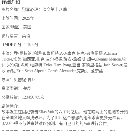
详细介绍
影片名称：犯罪心理：演变第十八季
上映时间：2025年
国家/地区：美国
影片语言：英语
IMDB评分
：10.0分
主演：乔·曼特纳,帕姬·布鲁斯特,A·J·库克,伯克·弗洛伊德,Adriana
Fricke,埃美·加西亚,扎克·吉尔福德,瑞安-詹姆斯·畑中,Dennis Mencia,埃
迪·米尔斯,妮可·帕森特,Tyler Ham Pong,亚当·罗德里格兹,Josh Server,爱
莎·泰勒,Eric Scott Alperin,Cortés Alexander,克斯汀·范奈丝
导演：贝瑟妮·鲁尼
资源类别： 美剧
总播放量：123456789次
剧情简介：
故事发生在囚犯袭击Elias Voit的六个月之后，他在暗网上的追随者开始
在全国各地大肆搞破坏。为了阻止这个邪恶的组织杀害更多无辜者，
BAU不得不与越来越难以预测、有自己目的的Voit进行合作。