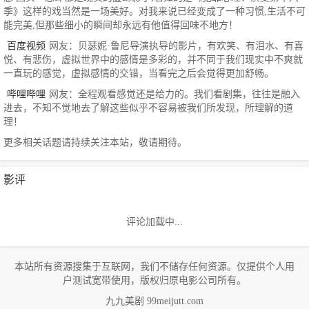
季》这样的戏当然是一场美好。对我来说已经变成了一种习惯,生活不可
能完美,但那些细小的瞬间却永远有他值得回味不地方！
百度视频
网友：贝瑟妮·鲁尼导演执导的影片，有欢笑、有泪水、有喜
悦、有悲伤，虚拟世界中的感情是多彩的，并不同于我们现实中不爽就
一直玩的感觉，虚拟感情的交错，当看完之后会觉得更加舒畅。
哔哩哔哩
网友：全程观看感觉还是给力的。我们看剧集，往往是融入
进去，不知不觉地去了解这些似乎不容易被我们所发现，所理解的道
理！
更多相关话题请持续关注本站，敬请期待。
影评
评论加载中...
本站所有资源搜集于互联网，我们不储存任何资源。仅提供个人用
户测试宽带使用，版权归原电影公司所有。
九九美剧 99meijutt.com