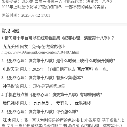
影视提要：贝瑟妮·鲁尼导演执导的《犯罪心理：演变第十八季》，
2025年上映至今获得了较好的口碑、一部不错的英语的美剧。
更新时间：2025-07-12 17:01
常见问题
1.请问哪个平台可以在线观看剧集《犯罪心理：演变第十八季》？
九九美剧
网友：免vip在线播放地址
https://www.99meijutt.com/content/104487.html
2.《犯罪心理：演变第十八季》是什么时候上映/什么时候开播的？
电影天堂
网友：2025年，详细日期可以去
百度百科
查一查。
3.《犯罪心理：演变第十八季》有多少集/版本？
神马影院
网友： 现在是更新第10集
4.手机在线点播《犯罪心理：演变第十八季》有哪些网站？
腾讯视频
网友：
九九美剧
、
爱奇艺
、
优酷视频
5.《犯罪心理：演变第十八季》评价怎么样？
咪咕
网友：我一直认为剧集是绘声绘色的书 比小说更高 基于虚拟与幻
想 回头一想却都是现实的虚幻影子,若如的是《犯罪心理：演变第十八