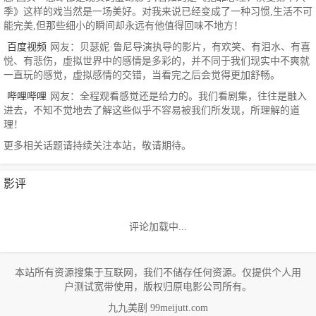
季》这样的戏当然是一场美好。对我来说已经变成了一种习惯,生活不可
能完美,但那些细小的瞬间却永远有他值得回味不地方！
百度视频
网友：贝瑟妮·鲁尼导演执导的影片，有欢笑、有泪水、有喜
悦、有悲伤，虚拟世界中的感情是多彩的，并不同于我们现实中不爽就
一直玩的感觉，虚拟感情的交错，当看完之后会觉得更加舒畅。
哔哩哔哩
网友：全程观看感觉还是给力的。我们看剧集，往往是融入
进去，不知不觉地去了解这些似乎不容易被我们所发现，所理解的道
理！
更多相关话题请持续关注本站，敬请期待。
影评
评论加载中...
本站所有资源搜集于互联网，我们不储存任何资源。仅提供个人用
户测试宽带使用，版权归原电影公司所有。
九九美剧 99meijutt.com