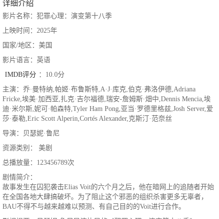
详细介绍
影片名称：犯罪心理：演变第十八季
上映时间：2025年
国家/地区：美国
影片语言：英语
IMDB评分
：10.0分
主演：乔·曼特纳,帕姬·布鲁斯特,A·J·库克,伯克·弗洛伊德,Adriana
Fricke,埃美·加西亚,扎克·吉尔福德,瑞安-詹姆斯·畑中,Dennis Mencia,埃
迪·米尔斯,妮可·帕森特,Tyler Ham Pong,亚当·罗德里格兹,Josh Server,爱
莎·泰勒,Eric Scott Alperin,Cortés Alexander,克斯汀·范奈丝
导演：贝瑟妮·鲁尼
资源类别： 美剧
总播放量：123456789次
剧情简介：
故事发生在囚犯袭击Elias Voit的六个月之后，他在暗网上的追随者开始
在全国各地大肆搞破坏。为了阻止这个邪恶的组织杀害更多无辜者，
BAU不得不与越来越难以预测、有自己目的的Voit进行合作。