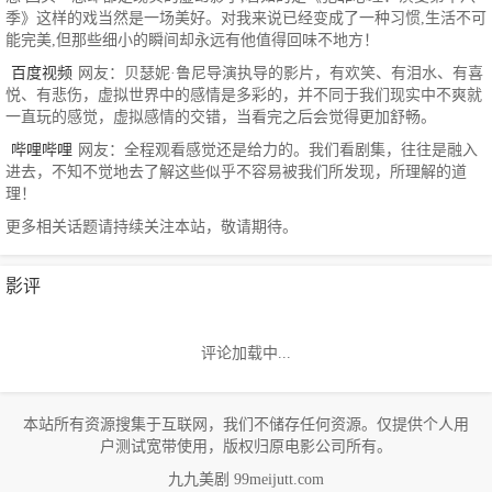
季》这样的戏当然是一场美好。对我来说已经变成了一种习惯,生活不可
能完美,但那些细小的瞬间却永远有他值得回味不地方！
百度视频
网友：贝瑟妮·鲁尼导演执导的影片，有欢笑、有泪水、有喜
悦、有悲伤，虚拟世界中的感情是多彩的，并不同于我们现实中不爽就
一直玩的感觉，虚拟感情的交错，当看完之后会觉得更加舒畅。
哔哩哔哩
网友：全程观看感觉还是给力的。我们看剧集，往往是融入
进去，不知不觉地去了解这些似乎不容易被我们所发现，所理解的道
理！
更多相关话题请持续关注本站，敬请期待。
影评
评论加载中...
本站所有资源搜集于互联网，我们不储存任何资源。仅提供个人用
户测试宽带使用，版权归原电影公司所有。
九九美剧 99meijutt.com