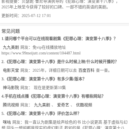
影视提要：贝瑟妮·鲁尼导演执导的《犯罪心理：演变第十八季》，
2025年上映至今获得了较好的口碑、一部不错的英语的美剧。
更新时间：2025-07-12 17:01
常见问题
1.请问哪个平台可以在线观看剧集《犯罪心理：演变第十八季》？
九九美剧
网友：免vip在线播放地址
https://www.99meijutt.com/content/104487.html
2.《犯罪心理：演变第十八季》是什么时候上映/什么时候开播的？
电影天堂
网友：2025年，详细日期可以去
百度百科
查一查。
3.《犯罪心理：演变第十八季》有多少集/版本？
神马影院
网友： 现在是更新第10集
4.手机在线点播《犯罪心理：演变第十八季》有哪些网站？
腾讯视频
网友：
九九美剧
、
爱奇艺
、
优酷视频
5.《犯罪心理：演变第十八季》评价怎么样？
咪咕
网友：我一直认为剧集是绘声绘色的书 比小说更高 基于虚拟与幻
想 回头一想却都是现实的虚幻影子,若如的是《犯罪心理：演变第十八