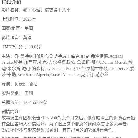
详细介绍
影片名称：犯罪心理：演变第十八季
上映时间：2025年
国家/地区：美国
影片语言：英语
IMDB评分
：10.0分
主演：乔·曼特纳,帕姬·布鲁斯特,A·J·库克,伯克·弗洛伊德,Adriana
Fricke,埃美·加西亚,扎克·吉尔福德,瑞安-詹姆斯·畑中,Dennis Mencia,埃
迪·米尔斯,妮可·帕森特,Tyler Ham Pong,亚当·罗德里格兹,Josh Server,爱
莎·泰勒,Eric Scott Alperin,Cortés Alexander,克斯汀·范奈丝
导演：贝瑟妮·鲁尼
资源类别： 美剧
总播放量：123456789次
剧情简介：
故事发生在囚犯袭击Elias Voit的六个月之后，他在暗网上的追随者开始
在全国各地大肆搞破坏。为了阻止这个邪恶的组织杀害更多无辜者，
BAU不得不与越来越难以预测、有自己目的的Voit进行合作。