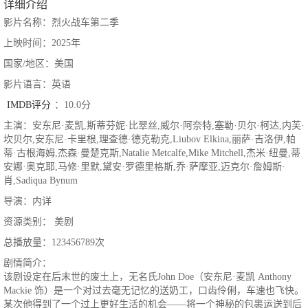
详细介绍
影片名称：烈火战车第二季
上映时间：2025年
国家/地区：美国
影片语言：英语
IMDB评分
：10.0分
主演：安东尼·麦凯,斯蒂芬妮·比翠丝,威尔·阿奈特,塞勒·贝尔·柯达,内芙·
坎贝尔,安东尼·卡里根,理查德·德克勒克,Liubov Elkina,丽萨·吉洛伊,帕
蒂·古根海姆,杰森·曼楚克斯,Natalie Metcalfe,Mike Mitchell,杰米·纽曼,蒂
安娜·奥克耶,马修·里默,黛安·罗德里格斯,乔·萨摩亚,迈克尔·詹姆斯·
肖,Sadiqua Bynum
导演：内详
资源类别： 美剧
总播放量：123456789次
剧情简介：
该剧设定在后末世的废土上，无名氏John Doe（安东尼·麦凯 Anthony
Mackie 饰）是一个对过去毫无记忆的送奶工，口齿伶俐，车速也飞快。
某次他得到了一个过上更好生活的机会——将一个神秘的包裹运送到后