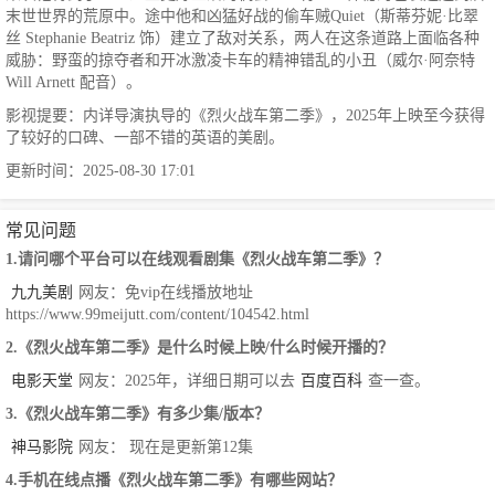
末世世界的荒原中。途中他和凶猛好战的偷车贼Quiet（斯蒂芬妮·比翠
丝 Stephanie Beatriz 饰）建立了敌对关系，两人在这条道路上面临各种
威胁：野蛮的掠夺者和开冰激凌卡车的精神错乱的小丑（威尔·阿奈特
Will Arnett 配音）。
影视提要：内详导演执导的《烈火战车第二季》，2025年上映至今获得
了较好的口碑、一部不错的英语的美剧。
更新时间：2025-08-30 17:01
常见问题
1.请问哪个平台可以在线观看剧集《烈火战车第二季》？
九九美剧
网友：免vip在线播放地址
https://www.99meijutt.com/content/104542.html
2.《烈火战车第二季》是什么时候上映/什么时候开播的？
电影天堂
网友：2025年，详细日期可以去
百度百科
查一查。
3.《烈火战车第二季》有多少集/版本？
神马影院
网友： 现在是更新第12集
4.手机在线点播《烈火战车第二季》有哪些网站？