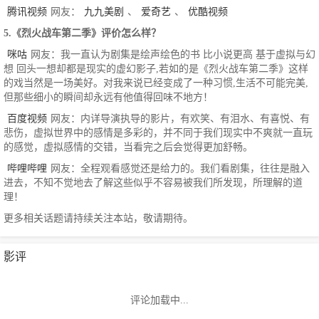
腾讯视频
网友：
九九美剧
、
爱奇艺
、
优酷视频
5.《烈火战车第二季》评价怎么样？
咪咕
网友：我一直认为剧集是绘声绘色的书 比小说更高 基于虚拟与幻
想 回头一想却都是现实的虚幻影子,若如的是《烈火战车第二季》这样
的戏当然是一场美好。对我来说已经变成了一种习惯,生活不可能完美,
但那些细小的瞬间却永远有他值得回味不地方！
百度视频
网友：内详导演执导的影片，有欢笑、有泪水、有喜悦、有
悲伤，虚拟世界中的感情是多彩的，并不同于我们现实中不爽就一直玩
的感觉，虚拟感情的交错，当看完之后会觉得更加舒畅。
哔哩哔哩
网友：全程观看感觉还是给力的。我们看剧集，往往是融入
进去，不知不觉地去了解这些似乎不容易被我们所发现，所理解的道
理！
更多相关话题请持续关注本站，敬请期待。
影评
评论加载中...