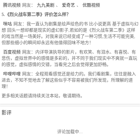
腾讯视频
网友：
九九美剧
、
爱奇艺
、
优酷视频
5.《烈火战车第二季》评价怎么样？
咪咕
网友：我一直认为剧集是绘声绘色的书 比小说更高 基于虚拟与幻
想 回头一想却都是现实的虚幻影子,若如的是《烈火战车第二季》这样
的戏当然是一场美好。对我来说已经变成了一种习惯,生活不可能完美,
但那些细小的瞬间却永远有他值得回味不地方！
百度视频
网友：内详导演执导的影片，有欢笑、有泪水、有喜悦、有
悲伤，虚拟世界中的感情是多彩的，并不同于我们现实中不爽就一直玩
的感觉，虚拟感情的交错，当看完之后会觉得更加舒畅。
哔哩哔哩
网友：全程观看感觉还是给力的。我们看剧集，往往是融入
进去，不知不觉地去了解这些似乎不容易被我们所发现，所理解的道
理！
更多相关话题请持续关注本站，敬请期待。
影评
评论加载中...