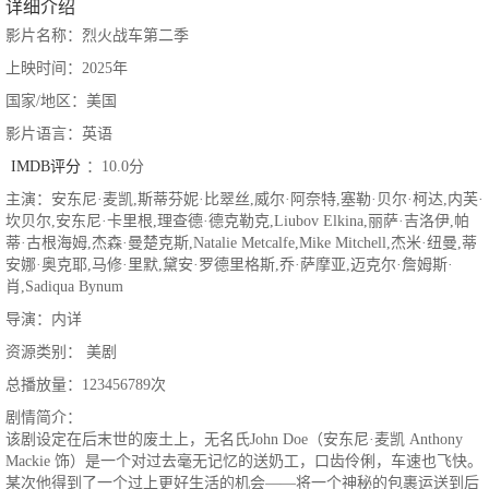
详细介绍
影片名称：烈火战车第二季
上映时间：2025年
国家/地区：美国
影片语言：英语
IMDB评分
：10.0分
主演：安东尼·麦凯,斯蒂芬妮·比翠丝,威尔·阿奈特,塞勒·贝尔·柯达,内芙·
坎贝尔,安东尼·卡里根,理查德·德克勒克,Liubov Elkina,丽萨·吉洛伊,帕
蒂·古根海姆,杰森·曼楚克斯,Natalie Metcalfe,Mike Mitchell,杰米·纽曼,蒂
安娜·奥克耶,马修·里默,黛安·罗德里格斯,乔·萨摩亚,迈克尔·詹姆斯·
肖,Sadiqua Bynum
导演：内详
资源类别： 美剧
总播放量：123456789次
剧情简介：
该剧设定在后末世的废土上，无名氏John Doe（安东尼·麦凯 Anthony
Mackie 饰）是一个对过去毫无记忆的送奶工，口齿伶俐，车速也飞快。
某次他得到了一个过上更好生活的机会——将一个神秘的包裹运送到后