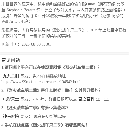
末世世界的荒原中。途中他和凶猛好战的偷车贼Quiet（斯蒂芬妮·比翠
丝 Stephanie Beatriz 饰）建立了敌对关系，两人在这条道路上面临各种
威胁：野蛮的掠夺者和开冰激凌卡车的精神错乱的小丑（威尔·阿奈特
Will Arnett 配音）。
影视提要：内详导演执导的《烈火战车第二季》，2025年上映至今获得
了较好的口碑、一部不错的英语的美剧。
更新时间：2025-08-30 17:01
常见问题
1.请问哪个平台可以在线观看剧集《烈火战车第二季》？
九九美剧
网友：免vip在线播放地址
https://www.99meijutt.com/content/104542.html
2.《烈火战车第二季》是什么时候上映/什么时候开播的？
电影天堂
网友：2025年，详细日期可以去
百度百科
查一查。
3.《烈火战车第二季》有多少集/版本？
神马影院
网友： 现在是更新第12集
4.手机在线点播《烈火战车第二季》有哪些网站？