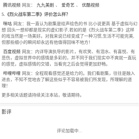
腾讯视频
网友：
九九美剧
、
爱奇艺
、
优酷视频
5.《烈火战车第二季》评价怎么样？
咪咕
网友：我一直认为剧集是绘声绘色的书 比小说更高 基于虚拟与幻
想 回头一想却都是现实的虚幻影子,若如的是《烈火战车第二季》这样
的戏当然是一场美好。对我来说已经变成了一种习惯,生活不可能完美,
但那些细小的瞬间却永远有他值得回味不地方！
百度视频
网友：内详导演执导的影片，有欢笑、有泪水、有喜悦、有
悲伤，虚拟世界中的感情是多彩的，并不同于我们现实中不爽就一直玩
的感觉，虚拟感情的交错，当看完之后会觉得更加舒畅。
哔哩哔哩
网友：全程观看感觉还是给力的。我们看剧集，往往是融入
进去，不知不觉地去了解这些似乎不容易被我们所发现，所理解的道
理！
更多相关话题请持续关注本站，敬请期待。
影评
评论加载中...