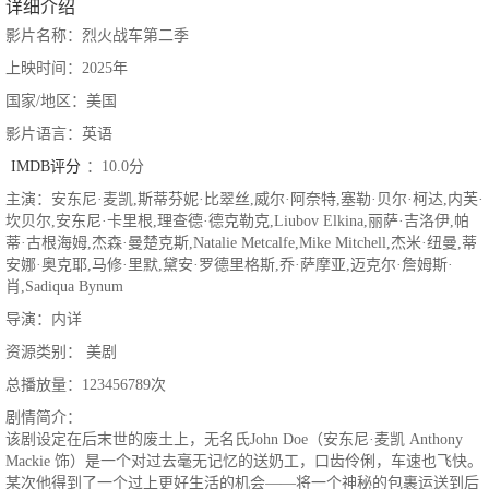
详细介绍
影片名称：烈火战车第二季
上映时间：2025年
国家/地区：美国
影片语言：英语
IMDB评分
：10.0分
主演：安东尼·麦凯,斯蒂芬妮·比翠丝,威尔·阿奈特,塞勒·贝尔·柯达,内芙·
坎贝尔,安东尼·卡里根,理查德·德克勒克,Liubov Elkina,丽萨·吉洛伊,帕
蒂·古根海姆,杰森·曼楚克斯,Natalie Metcalfe,Mike Mitchell,杰米·纽曼,蒂
安娜·奥克耶,马修·里默,黛安·罗德里格斯,乔·萨摩亚,迈克尔·詹姆斯·
肖,Sadiqua Bynum
导演：内详
资源类别： 美剧
总播放量：123456789次
剧情简介：
该剧设定在后末世的废土上，无名氏John Doe（安东尼·麦凯 Anthony
Mackie 饰）是一个对过去毫无记忆的送奶工，口齿伶俐，车速也飞快。
某次他得到了一个过上更好生活的机会——将一个神秘的包裹运送到后