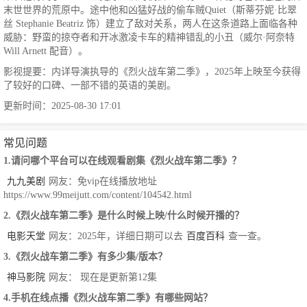
末世世界的荒原中。途中他和凶猛好战的偷车贼Quiet（斯蒂芬妮·比翠
丝 Stephanie Beatriz 饰）建立了敌对关系，两人在这条道路上面临各种
威胁：野蛮的掠夺者和开冰激凌卡车的精神错乱的小丑（威尔·阿奈特
Will Arnett 配音）。
影视提要：内详导演执导的《烈火战车第二季》，2025年上映至今获得
了较好的口碑、一部不错的英语的美剧。
更新时间：2025-08-30 17:01
常见问题
1.请问哪个平台可以在线观看剧集《烈火战车第二季》？
九九美剧
网友：免vip在线播放地址
https://www.99meijutt.com/content/104542.html
2.《烈火战车第二季》是什么时候上映/什么时候开播的？
电影天堂
网友：2025年，详细日期可以去
百度百科
查一查。
3.《烈火战车第二季》有多少集/版本？
神马影院
网友： 现在是更新第12集
4.手机在线点播《烈火战车第二季》有哪些网站？