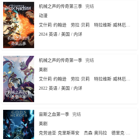
机械之声的传奇第三季
完结
动漫
艾什莉·约翰逊
劳拉·贝莉
特拉维斯·威林厄姆
连
2024 英语 / 美国 / 内详
机械之声的传
奇第三季
机械之声的传奇第一季
完结
美剧
艾什莉·约翰逊
劳拉·贝莉
特拉维斯·威林厄姆
连
2022 英语 / 美国 / 内详
机械之声的传
奇第一季
宙斯之血第一季
完结
美剧
克劳迪亚·克里斯蒂安
杰森·奥玛拉
德里克·菲利普斯