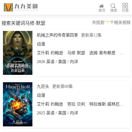
首页
搜索
分类
共找到
“7”
个相关视频
搜索关键词马修·默瑟
机械之声的传奇第四季
更新第12集
动漫
艾什莉·约翰逊
马修·默瑟
连姆·奥布赖恩
特拉维
2026 英语 / 美国 / 内详
机械之声的传
奇第四季
九巨头
更新第08集
动漫
艾什莉·约翰逊
劳拉·贝利
特拉维斯·威林厄姆
连
2025 英语 / 美国 / 内详
九巨头