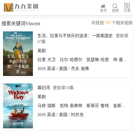
首页
搜索
分类
共找到
“26”
个相关视频
搜索关键词Vincent
生活、拉里与不快乐的追求：一部美国史
更新第
07集
美剧
生活、拉里与
拉里·大卫
比尔·哈德尔
凯瑟琳·哈恩
林-曼努尔·米兰达
不快乐的追
求：一部美国
2026 英语 / 美国 / 杰夫·谢弗
史
寡妇湾
更新第10集
美剧
马修·瑞斯
凯特·奥弗林
斯蒂芬·鲁特
金斯顿·鲁米·索斯威克
2026 英语 / 美国 / 村井浩
寡妇湾