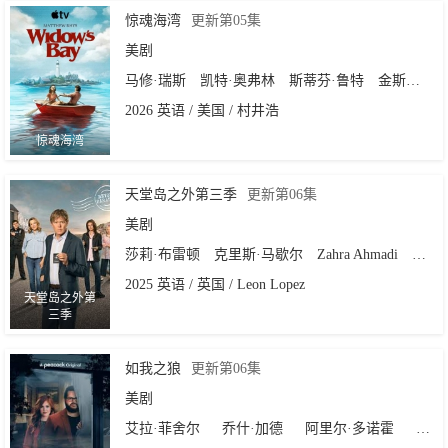
惊魂海湾
更新第05集
美剧
马修·瑞斯
凯特·奥弗林
斯蒂芬·鲁特
金斯顿·鲁米·索斯威克
2026 英语 / 美国 / 村井浩
惊魂海湾
天堂岛之外第三季
更新第06集
美剧
莎莉·布雷顿
克里斯·马歇尔
Zahra Ahmadi
迪兰
2025 英语 / 英国 / Leon Lopez
天堂岛之外第
三季
如我之狼
更新第06集
美剧
艾拉·菲舍尔
乔什·加德
阿里尔·多诺霍
Anthony Taufa