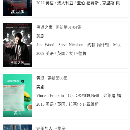
2022 英语 / 澳大利亚 / 亚伯·福赛斯 , 克里斯·佩寇维
如我之狼
黑道之家
更新第01-04集
美剧
Jane·Wood
Steve·Nicolson
约翰·阿什顿
Megan·Jossa
2009 英语 / 英国 / 大卫·德鲁
黑道之家
黄瓜
更新第08集
美剧
Vincent Franklin
Con O&#039;Neill
弗莱迪·福克斯 Freddie Fox
2015 英语 / 英国 / 拉塞尔·T·戴维斯
黄瓜
完美的人
6集全