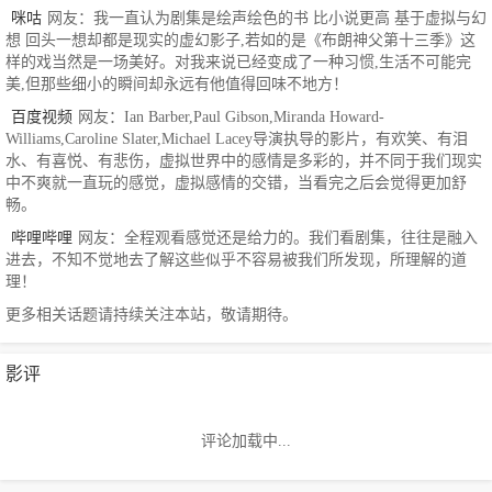
咪咕
网友：我一直认为剧集是绘声绘色的书 比小说更高 基于虚拟与幻
想 回头一想却都是现实的虚幻影子,若如的是《布朗神父第十三季》这
样的戏当然是一场美好。对我来说已经变成了一种习惯,生活不可能完
美,但那些细小的瞬间却永远有他值得回味不地方！
百度视频
网友：Ian Barber,Paul Gibson,Miranda Howard-
Williams,Caroline Slater,Michael Lacey导演执导的影片，有欢笑、有泪
水、有喜悦、有悲伤，虚拟世界中的感情是多彩的，并不同于我们现实
中不爽就一直玩的感觉，虚拟感情的交错，当看完之后会觉得更加舒
畅。
哔哩哔哩
网友：全程观看感觉还是给力的。我们看剧集，往往是融入
进去，不知不觉地去了解这些似乎不容易被我们所发现，所理解的道
理！
更多相关话题请持续关注本站，敬请期待。
影评
评论加载中...