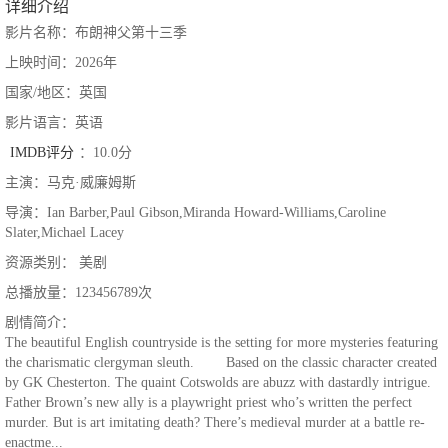
详细介绍
影片名称：布朗神父第十三季
上映时间：2026年
国家/地区：英国
影片语言：英语
IMDB评分
：10.0分
主演：马克·威廉姆斯
导演：Ian Barber,Paul Gibson,Miranda Howard-Williams,Caroline
Slater,Michael Lacey
资源类别： 美剧
总播放量：123456789次
剧情简介：
The beautiful English countryside is the setting for more mysteries featuring
the charismatic clergyman sleuth. Based on the classic character created
by GK Chesterton. The quaint Cotswolds are abuzz with dastardly intrigue.
Father Brown’s new ally is a playwright priest who’s written the perfect
murder. But is art imitating death? There’s medieval murder at a battle re-
enactme...