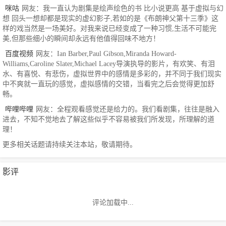
咪咕
网友：我一直认为剧集是绘声绘色的书 比小说更高 基于虚拟与幻
想 回头一想却都是现实的虚幻影子,若如的是《布朗神父第十三季》这
样的戏当然是一场美好。对我来说已经变成了一种习惯,生活不可能完
美,但那些细小的瞬间却永远有他值得回味不地方！
百度视频
网友：Ian Barber,Paul Gibson,Miranda Howard-
Williams,Caroline Slater,Michael Lacey导演执导的影片，有欢笑、有泪
水、有喜悦、有悲伤，虚拟世界中的感情是多彩的，并不同于我们现实
中不爽就一直玩的感觉，虚拟感情的交错，当看完之后会觉得更加舒
畅。
哔哩哔哩
网友：全程观看感觉还是给力的。我们看剧集，往往是融入
进去，不知不觉地去了解这些似乎不容易被我们所发现，所理解的道
理！
更多相关话题请持续关注本站，敬请期待。
影评
评论加载中...