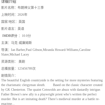
详细介绍
影片名称：布朗神父第十三季
上映时间：2026年
国家/地区：英国
影片语言：英语
IMDB评分
：10.0分
主演：马克·威廉姆斯
导演：Ian Barber,Paul Gibson,Miranda Howard-Williams,Caroline
Slater,Michael Lacey
资源类别： 美剧
总播放量：123456789次
剧情简介：
The beautiful English countryside is the setting for more mysteries featuring
the charismatic clergyman sleuth. Based on the classic character created
by GK Chesterton. The quaint Cotswolds are abuzz with dastardly intrigue.
Father Brown’s new ally is a playwright priest who’s written the perfect
murder. But is art imitating death? There’s medieval murder at a battle re-
enactme...