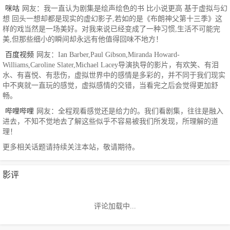
咪咕
网友：我一直认为剧集是绘声绘色的书 比小说更高 基于虚拟与幻
想 回头一想却都是现实的虚幻影子,若如的是《布朗神父第十三季》这
样的戏当然是一场美好。对我来说已经变成了一种习惯,生活不可能完
美,但那些细小的瞬间却永远有他值得回味不地方！
百度视频
网友：Ian Barber,Paul Gibson,Miranda Howard-
Williams,Caroline Slater,Michael Lacey导演执导的影片，有欢笑、有泪
水、有喜悦、有悲伤，虚拟世界中的感情是多彩的，并不同于我们现实
中不爽就一直玩的感觉，虚拟感情的交错，当看完之后会觉得更加舒
畅。
哔哩哔哩
网友：全程观看感觉还是给力的。我们看剧集，往往是融入
进去，不知不觉地去了解这些似乎不容易被我们所发现，所理解的道
理！
更多相关话题请持续关注本站，敬请期待。
影评
评论加载中...