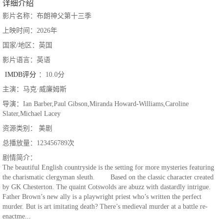
详细介绍
影片名称：布朗神父第十三季
上映时间：2026年
国家/地区：英国
影片语言：英语
IMDB评分
：10.0分
主演：马克·威廉姆斯
导演：Ian Barber,Paul Gibson,Miranda Howard-Williams,Caroline
Slater,Michael Lacey
资源类别： 美剧
总播放量：123456789次
剧情简介：
The beautiful English countryside is the setting for more mysteries featuring
the charismatic clergyman sleuth. Based on the classic character created
by GK Chesterton. The quaint Cotswolds are abuzz with dastardly intrigue.
Father Brown’s new ally is a playwright priest who’s written the perfect
murder. But is art imitating death? There’s medieval murder at a battle re-
enactme...